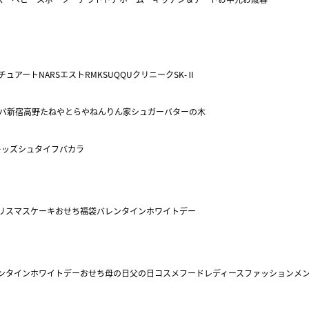
チュアート
NARS
エスト
RMK
SUQQU
クリニーク
SK-Ⅱ
バ
新宿高野
たねや
とらや
ねんりん家
シュガーバターの木
キッズ
シュタイフ
バカラ
リスマスケーキ
おせち
福袋
バレンタイン
ホワイトデー
ンタイン
ホワイトデー
おせち
母の日
父の日
コスメ
フード
レディースファッション
メ