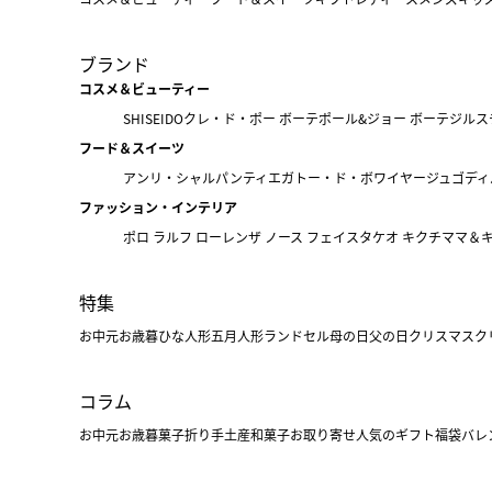
ブランド
コスメ＆ビューティー
SHISEIDO
クレ・ド・ポー ボーテ
ポール&ジョー ボーテ
ジルス
フード＆スイーツ
アンリ・シャルパンティエ
ガトー・ド・ボワイヤージュ
ゴディ
ファッション・インテリア
ポロ ラルフ ローレン
ザ ノース フェイス
タケオ キクチ
ママ＆
特集
お中元
お歳暮
ひな人形
五月人形
ランドセル
母の日
父の日
クリスマス
ク
コラム
お中元
お歳暮
菓子折り
手土産
和菓子
お取り寄せ
人気のギフト
福袋
バレ