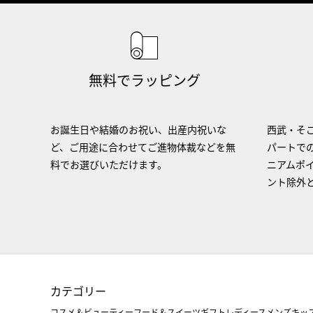
無料でラッピング
お誕生日や結婚のお祝い、出産内祝いな
西武・そご
ど、ご用途に合わせてご進物体裁などを無
パートで
料でお選びいただけます。
ニアムポ
ント除外
カテゴリー
コスメ＆ビューティー
フード＆スイーツ
ギフト
レディース
メンズ
キッ