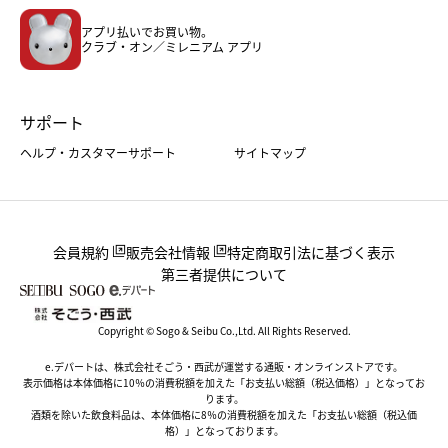
メンズファッション＆スポーツ
キッズ・ベビー
アプリ払いでお買い物。
ホーム・キッチン＆アート
クラブ・オン／ミレニアム アプリ
サポート
ヘルプ・カスタマーサポート
サイトマップ
会員規約
販売会社情報
特定商取引法に基づく表示
第三者提供について
Copyright © Sogo & Seibu Co.,Ltd. All Rights Reserved.
e.デパートは、株式会社そごう・西武が運営する通販・オンラインストアです。
表示価格は本体価格に10％の消費税額を加えた「お支払い総額（税込価格）」となってお
ります。
酒類を除いた飲食料品は、本体価格に8％の消費税額を加えた「お支払い総額（税込価
格）」となっております。