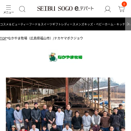
0
コスメ＆ビューティー
フード＆スイーツ
ギフト
レディース
メンズ
キッズ・ベビー
ホーム・キッチン＆
TOP
なかやま牧場（広島県福山市）/ナカヤマボクジョウ