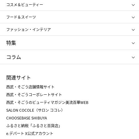
コスメ＆ビューティー
メンズ
キッズ・ベビー
SHISEIDO
クレ・ド・ポー ボーテ
スポーツ・アウトドア
ホーム・キッチン＆アート
フード＆スイーツ
ポール&ジョー ボーテ
ジルスチュアート
お中元
お歳暮
アンリ・シャルパンティエ
ガトー・ド・ボワイヤージュ
ファッション・インテリア
NARS
エスト
ゴディバ
新宿高野
ポロ ラルフ ローレン
ザ ノース フェイス
特集
RMK
SUQQU
たねや
とらや
タケオ キクチ
ママ＆キッズ
クリニーク
SK-Ⅱ
お中元
お歳暮
ねんりん家
シュガーバターの木
コラム
シュタイフ
バカラ
ひな人形
五月人形
お中元
お歳暮
ランドセル
母の日
関連サイト
菓子折り
手土産
父の日
クリスマス
和菓子
お取り寄せ
西武・そごう店舗情報サイト
クリスマスケーキ
おせち
西武・そごうコーポレートサイト
人気のギフト
福袋
福袋
バレンタイン
西武・そごうのビューティマガジン美流百華WEB
バレンタイン
ホワイトデー
ホワイトデー
SALON COCOLE（サロン ココレ）
おせち
母の日
CHOOSEBASE SHIBUYA
父の日
コスメ
ふるさと納税「ふるさと百貨店」
フード
レディースファッション
e.デパート X公式アカウント