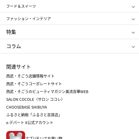
SHISEIDO
クレ・ド・ポー ボーテ
スポーツ・アウトドア
ホーム・キッチン＆アート
フード＆スイーツ
ポール&ジョー ボーテ
ジルスチュアート
お中元
お歳暮
アンリ・シャルパンティエ
ガトー・ド・ボワイヤージュ
ファッション・インテリア
NARS
エスト
ゴディバ
新宿高野
ポロ ラルフ ローレン
ザ ノース フェイス
特集
RMK
SUQQU
たねや
とらや
タケオ キクチ
ママ＆キッズ
クリニーク
SK-Ⅱ
お中元
お歳暮
ねんりん家
シュガーバターの木
コラム
シュタイフ
バカラ
ひな人形
五月人形
お中元
お歳暮
ランドセル
母の日
関連サイト
菓子折り
手土産
父の日
クリスマス
和菓子
お取り寄せ
西武・そごう店舗情報サイト
クリスマスケーキ
おせち
西武・そごうコーポレートサイト
人気のギフト
福袋
福袋
バレンタイン
西武・そごうのビューティマガジン美流百華WEB
バレンタイン
ホワイトデー
ホワイトデー
SALON COCOLE（サロン ココレ）
おせち
母の日
CHOOSEBASE SHIBUYA
父の日
コスメ
ふるさと納税「ふるさと百貨店」
フード
レディースファッション
e.デパート X公式アカウント
メンズファッション＆スポーツ
キッズ・ベビー
アプリ払いでお買い物。
ホーム・キッチン＆アート