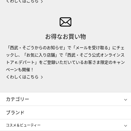
くわしくはこちら
お得なお買い物
「西武・そごうからのお知らせ」で「メールを受け取る」にチェ
ックし、「お気に入り店舗」で「西武・そごう公式オンラインス
トア e.デパート」をご登録いただいているお客さま限定のキャン
ペーンも開催！
くわしくはこちら
カテゴリー
コスメ＆ビューティー
フード＆スイーツ
ブランド
ギフト
レディース
コスメ＆ビューティー
メンズ
キッズ・ベビー