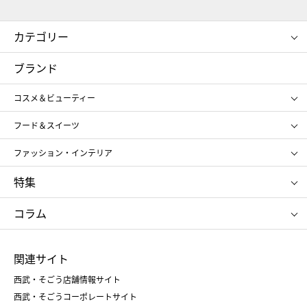
カテゴリー
コスメ＆ビューティー
フード＆スイーツ
ブランド
ギフト
レディース
コスメ＆ビューティー
メンズ
キッズ・ベビー
SHISEIDO
クレ・ド・ポー ボーテ
スポーツ・アウトドア
ホーム・キッチン＆アート
フード＆スイーツ
ポール&ジョー ボーテ
ジルスチュアート
お中元
お歳暮
アンリ・シャルパンティエ
ガトー・ド・ボワイヤージュ
ファッション・インテリア
NARS
エスト
ゴディバ
新宿高野
ポロ ラルフ ローレン
ザ ノース フェイス
特集
RMK
SUQQU
たねや
とらや
タケオ キクチ
ママ＆キッズ
クリニーク
SK-Ⅱ
お中元
お歳暮
ねんりん家
シュガーバターの木
コラム
シュタイフ
バカラ
ひな人形
五月人形
お中元
お歳暮
ランドセル
母の日
関連サイト
菓子折り
手土産
父の日
クリスマス
和菓子
お取り寄せ
西武・そごう店舗情報サイト
クリスマスケーキ
おせち
西武・そごうコーポレートサイト
人気のギフト
福袋
福袋
バレンタイン