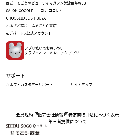
西武・そごうのビューティマガジン美流百華WEB
バレンタイン
ホワイトデー
ホワイトデー
SALON COCOLE（サロン ココレ）
おせち
母の日
CHOOSEBASE SHIBUYA
父の日
コスメ
ふるさと納税「ふるさと百貨店」
フード
レディースファッション
e.デパート X公式アカウント
メンズファッション＆スポーツ
キッズ・ベビー
アプリ払いでお買い物。
ホーム・キッチン＆アート
クラブ・オン／ミレニアム アプリ
サポート
ヘルプ・カスタマーサポート
サイトマップ
会員規約
販売会社情報
特定商取引法に基づく表示
第三者提供について