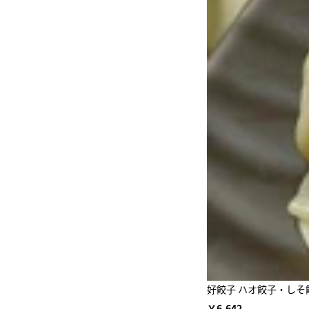
好餃子 ハオ餃子・しそ餃
￥6,642