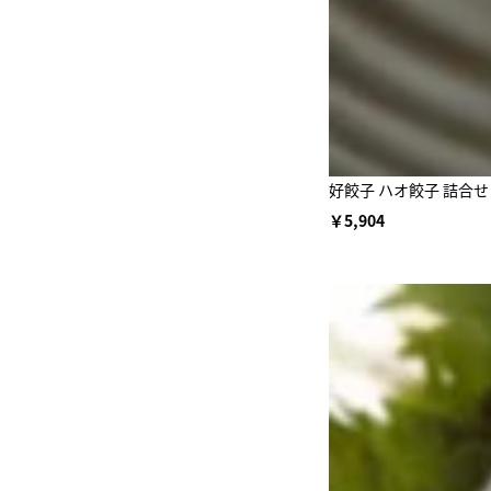
好餃子 ハオ餃子 詰合せ（
￥5,904