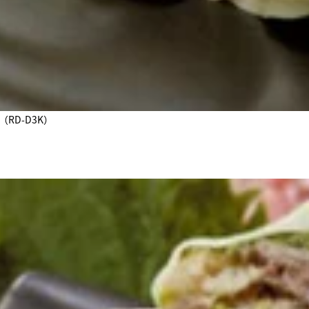
RD-D3K）