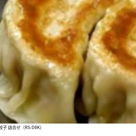
子 詰合せ（RS-D8K）