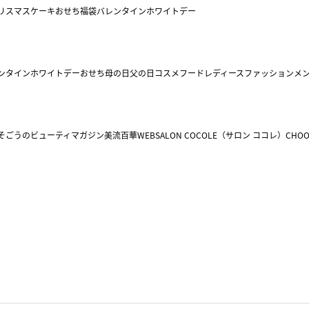
リスマスケーキ
おせち
福袋
バレンタイン
ホワイトデー
ンタイン
ホワイトデー
おせち
母の日
父の日
コスメ
フード
レディースファッション
メ
そごうのビューティマガジン美流百華WEB
SALON COCOLE（サロン ココレ）
CHOO