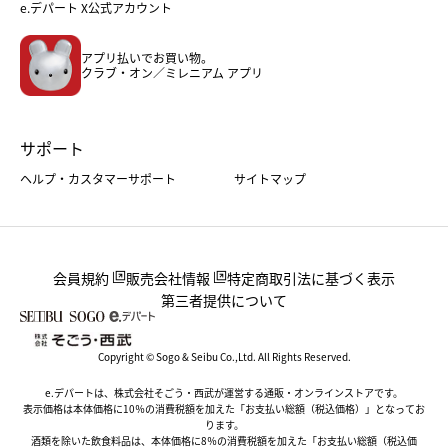
フード
レディースファッション
e.デパート X公式アカウント
メンズファッション＆スポーツ
キッズ・ベビー
アプリ払いでお買い物。
ホーム・キッチン＆アート
クラブ・オン／ミレニアム アプリ
サポート
ヘルプ・カスタマーサポート
サイトマップ
会員規約
販売会社情報
特定商取引法に基づく表示
第三者提供について
Copyright © Sogo & Seibu Co.,Ltd. All Rights Reserved.
e.デパートは、株式会社そごう・西武が運営する通販・オンラインストアです。
表示価格は本体価格に10％の消費税額を加えた「お支払い総額（税込価格）」となってお
ります。
酒類を除いた飲食料品は、本体価格に8％の消費税額を加えた「お支払い総額（税込価