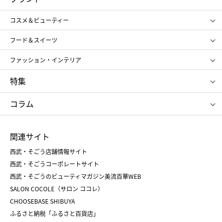
ギフト
レディース
コスメ＆ビューティー
メンズ
キッズ・ベビー
SHISEIDO
クレ・ド・ポー ボーテ
スポーツ・アウトドア
ホーム・キッチン＆アート
フード＆スイーツ
ポール&ジョー ボーテ
ジルスチュアート
お中元
お歳暮
アンリ・シャルパンティエ
ガトー・ド・ボワイヤージュ
ファッション・インテリア
NARS
エスト
ゴディバ
新宿高野
ポロ ラルフ ローレン
ザ ノース フェイス
特集
RMK
SUQQU
たねや
とらや
タケオ キクチ
ママ＆キッズ
クリニーク
SK-Ⅱ
お中元
お歳暮
ねんりん家
シュガーバターの木
コラム
シュタイフ
バカラ
ひな人形
五月人形
お中元
お歳暮
ランドセル
母の日
関連サイト
菓子折り
手土産
父の日
クリスマス
和菓子
お取り寄せ
西武・そごう店舗情報サイト
クリスマスケーキ
おせち
西武・そごうコーポレートサイト
人気のギフト
福袋
福袋
バレンタイン
西武・そごうのビューティマガジン美流百華WEB
バレンタイン
ホワイトデー
ホワイトデー
SALON COCOLE（サロン ココレ）
おせち
母の日
CHOOSEBASE SHIBUYA
父の日
コスメ
ふるさと納税「ふるさと百貨店」