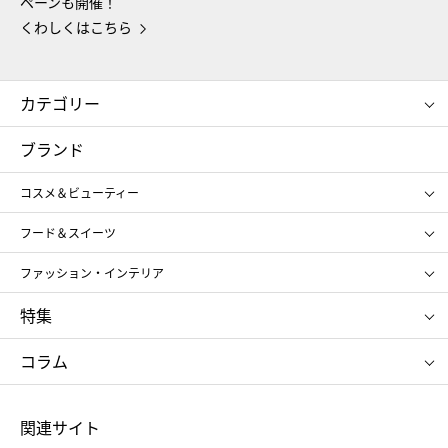
ペーンも開催！
くわしくはこちら
カテゴリー
コスメ＆ビューティー
フード＆スイーツ
ブランド
ギフト
レディース
コスメ＆ビューティー
メンズ
キッズ・ベビー
SHISEIDO
クレ・ド・ポー ボーテ
スポーツ・アウトドア
ホーム・キッチン＆アート
フード＆スイーツ
ポール&ジョー ボーテ
ジルスチュアート
お中元
お歳暮
アンリ・シャルパンティエ
ガトー・ド・ボワイヤージュ
ファッション・インテリア
NARS
エスト
ゴディバ
新宿高野
ポロ ラルフ ローレン
ザ ノース フェイス
特集
RMK
SUQQU
たねや
とらや
タケオ キクチ
ママ＆キッズ
クリニーク
SK-Ⅱ
お中元
お歳暮
ねんりん家
シュガーバターの木
コラム
シュタイフ
バカラ
ひな人形
五月人形
お中元
お歳暮
ランドセル
母の日
関連サイト
菓子折り
手土産
父の日
クリスマス