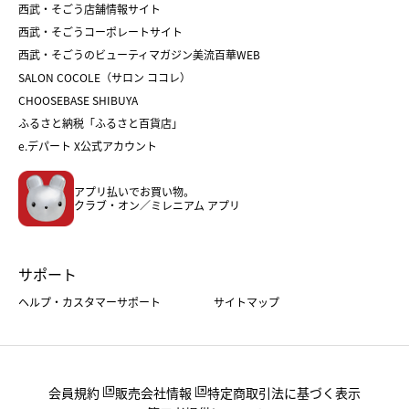
和菓子
お取り寄せ
西武・そごう店舗情報サイト
クリスマスケーキ
おせち
西武・そごうコーポレートサイト
人気のギフト
福袋
福袋
バレンタイン
西武・そごうのビューティマガジン美流百華WEB
バレンタイン
ホワイトデー
ホワイトデー
SALON COCOLE（サロン ココレ）
おせち
母の日
CHOOSEBASE SHIBUYA
父の日
コスメ
ふるさと納税「ふるさと百貨店」
フード
レディースファッション
e.デパート X公式アカウント
メンズファッション＆スポーツ
キッズ・ベビー
アプリ払いでお買い物。
ホーム・キッチン＆アート
クラブ・オン／ミレニアム アプリ
サポート
ヘルプ・カスタマーサポート
サイトマップ
会員規約
販売会社情報
特定商取引法に基づく表示