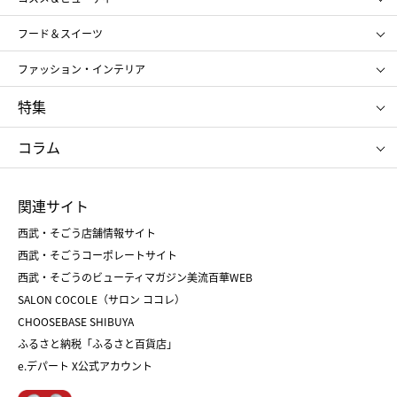
メンズ
キッズ・ベビー
SHISEIDO
クレ・ド・ポー ボーテ
スポーツ・アウトドア
ホーム・キッチン＆アート
フード＆スイーツ
ポール&ジョー ボーテ
ジルスチュアート
お中元
お歳暮
アンリ・シャルパンティエ
ガトー・ド・ボワイヤージュ
ファッション・インテリア
NARS
エスト
ゴディバ
新宿高野
ポロ ラルフ ローレン
ザ ノース フェイス
特集
RMK
SUQQU
たねや
とらや
タケオ キクチ
ママ＆キッズ
クリニーク
SK-Ⅱ
お中元
お歳暮
ねんりん家
シュガーバターの木
コラム
シュタイフ
バカラ
ひな人形
五月人形
お中元
お歳暮
ランドセル
母の日
関連サイト
菓子折り
手土産
父の日
クリスマス
和菓子
お取り寄せ
西武・そごう店舗情報サイト
クリスマスケーキ
おせち
西武・そごうコーポレートサイト
人気のギフト
福袋
福袋
バレンタイン
西武・そごうのビューティマガジン美流百華WEB
バレンタイン
ホワイトデー
ホワイトデー
SALON COCOLE（サロン ココレ）
おせち
母の日
CHOOSEBASE SHIBUYA
父の日
コスメ
ふるさと納税「ふるさと百貨店」
フード
レディースファッション
e.デパート X公式アカウント
メンズファッション＆スポーツ
キッズ・ベビー