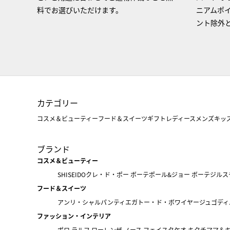
料でお選びいただけます。
ニアムポ
ント除外
カテゴリー
コスメ＆ビューティー
フード＆スイーツ
ギフト
レディース
メンズ
キッ
ブランド
コスメ＆ビューティー
SHISEIDO
クレ・ド・ポー ボーテ
ポール&ジョー ボーテ
ジルス
フード＆スイーツ
アンリ・シャルパンティエ
ガトー・ド・ボワイヤージュ
ゴディ
ファッション・インテリア
ポロ ラルフ ローレン
ザ ノース フェイス
タケオ キクチ
ママ＆