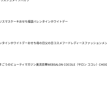
リスマスケーキ
おせち
福袋
バレンタイン
ホワイトデー
ンタイン
ホワイトデー
おせち
母の日
父の日
コスメ
フード
レディースファッション
メ
そごうのビューティマガジン美流百華WEB
SALON COCOLE（サロン ココレ）
CHOO