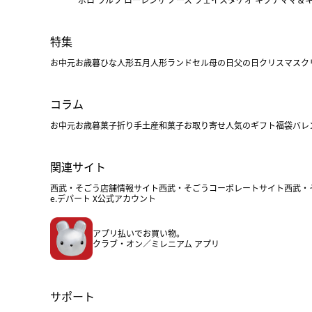
特集
お中元
お歳暮
ひな人形
五月人形
ランドセル
母の日
父の日
クリスマス
ク
コラム
お中元
お歳暮
菓子折り
手土産
和菓子
お取り寄せ
人気のギフト
福袋
バレ
関連サイト
西武・そごう店舗情報サイト
西武・そごうコーポレートサイト
西武・
e.デパート X公式アカウント
アプリ払いでお買い物。
クラブ・オン／ミレニアム アプリ
サポート