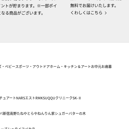
無料でお届けいたします。
イントが貯まります。※一部ポイ
くわしくはこちら
となる商品がございます。
ズ・ベビー
スポーツ・アウトドア
ホーム・キッチン＆アート
お中元
お歳暮
チュアート
NARS
エスト
RMK
SUQQU
クリニーク
SK-Ⅱ
バ
新宿高野
たねや
とらや
ねんりん家
シュガーバターの木
キッズ
シュタイフ
バカラ