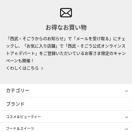
お得なお買い物
「西武・そごうからのお知らせ」で「メールを受け取る」にチェ
ックし、「お気に入り店舗」で「西武・そごう公式オンラインス
トア e.デパート」をご登録いただいているお客さま限定のキャン
ペーンも開催！
くわしくはこちら
カテゴリー
コスメ＆ビューティー
フード＆スイーツ
ブランド
ギフト
レディース
コスメ＆ビューティー
メンズ
キッズ・ベビー
SHISEIDO
クレ・ド・ポー ボーテ
スポーツ・アウトドア
ホーム・キッチン＆アート
フード＆スイーツ