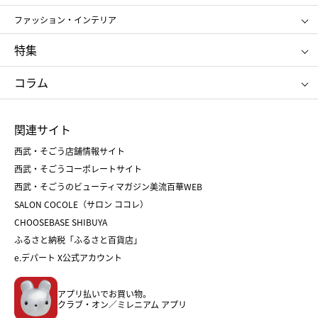
ポール&ジョー ボーテ
ジルスチュアート
お中元
お歳暮
アンリ・シャルパンティエ
ガトー・ド・ボワイヤージュ
ファッション・インテリア
NARS
エスト
ゴディバ
新宿高野
ポロ ラルフ ローレン
ザ ノース フェイス
特集
RMK
SUQQU
たねや
とらや
タケオ キクチ
ママ＆キッズ
クリニーク
SK-Ⅱ
お中元
お歳暮
ねんりん家
シュガーバターの木
コラム
シュタイフ
バカラ
ひな人形
五月人形
お中元
お歳暮
ランドセル
母の日
関連サイト
菓子折り
手土産
父の日
クリスマス
和菓子
お取り寄せ
西武・そごう店舗情報サイト
クリスマスケーキ
おせち
西武・そごうコーポレートサイト
人気のギフト
福袋
福袋
バレンタイン
西武・そごうのビューティマガジン美流百華WEB
バレンタイン
ホワイトデー
ホワイトデー
SALON COCOLE（サロン ココレ）
おせち
母の日
CHOOSEBASE SHIBUYA
父の日
コスメ
ふるさと納税「ふるさと百貨店」
フード
レディースファッション
e.デパート X公式アカウント
メンズファッション＆スポーツ
キッズ・ベビー
アプリ払いでお買い物。
ホーム・キッチン＆アート
クラブ・オン／ミレニアム アプリ