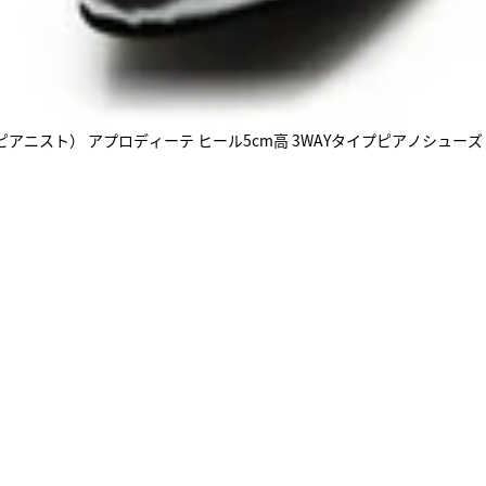
t （リトルピアニスト） アプロディーテ ヒール5cm高 3WAYタイプピアノシューズ