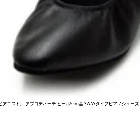
t （リトルピアニスト） アプロディーテ ヒール5cm高 3WAYタイプピアノシューズ