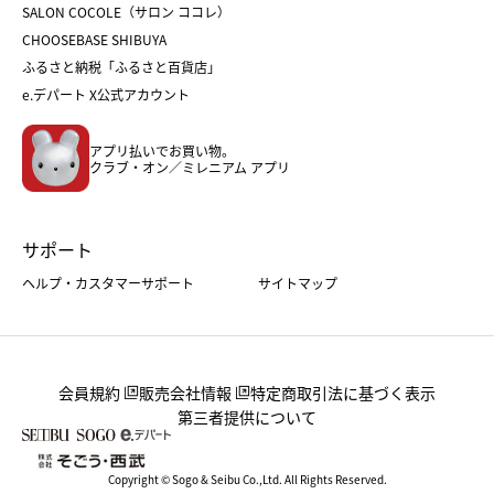
ホワイトデー
SALON COCOLE（サロン ココレ）
おせち
母の日
CHOOSEBASE SHIBUYA
父の日
コスメ
ふるさと納税「ふるさと百貨店」
フード
レディースファッション
e.デパート X公式アカウント
メンズファッション＆スポーツ
キッズ・ベビー
アプリ払いでお買い物。
ホーム・キッチン＆アート
クラブ・オン／ミレニアム アプリ
サポート
ヘルプ・カスタマーサポート
サイトマップ
会員規約
販売会社情報
特定商取引法に基づく表示
第三者提供について
Copyright © Sogo & Seibu Co.,Ltd. All Rights Reserved.