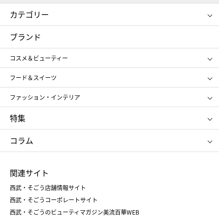
カテゴリー
コスメ＆ビューティー
フード＆スイーツ
ブランド
ギフト
レディース
コスメ＆ビューティー
メンズ
キッズ・ベビー
SHISEIDO
クレ・ド・ポー ボーテ
スポーツ・アウトドア
ホーム・キッチン＆アート
フード＆スイーツ
ポール&ジョー ボーテ
ジルスチュアート
お中元
お歳暮
アンリ・シャルパンティエ
ガトー・ド・ボワイヤージュ
ファッション・インテリア
NARS
エスト
ゴディバ
新宿高野
ポロ ラルフ ローレン
ザ ノース フェイス
特集
RMK
SUQQU
たねや
とらや
タケオ キクチ
ママ＆キッズ
クリニーク
SK-Ⅱ
お中元
お歳暮
ねんりん家
シュガーバターの木
コラム
シュタイフ
バカラ
ひな人形
五月人形
お中元
お歳暮
ランドセル
母の日
関連サイト
菓子折り
手土産
父の日
クリスマス
和菓子
お取り寄せ
西武・そごう店舗情報サイト
クリスマスケーキ
おせち
西武・そごうコーポレートサイト
人気のギフト
福袋
福袋
バレンタイン
西武・そごうのビューティマガジン美流百華WEB
バレンタイン
ホワイトデー