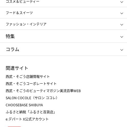
コスメ＆ビューティー
メンズ
キッズ・ベビー
SHISEIDO
クレ・ド・ポー ボーテ
スポーツ・アウトドア
ホーム・キッチン＆アート
フード＆スイーツ
ポール&ジョー ボーテ
ジルスチュアート
お中元
お歳暮
アンリ・シャルパンティエ
ガトー・ド・ボワイヤージュ
ファッション・インテリア
NARS
エスト
ゴディバ
新宿高野
ポロ ラルフ ローレン
ザ ノース フェイス
特集
RMK
SUQQU
たねや
とらや
タケオ キクチ
ママ＆キッズ
クリニーク
SK-Ⅱ
お中元
お歳暮
ねんりん家
シュガーバターの木
コラム
シュタイフ
バカラ
ひな人形
五月人形
お中元
お歳暮
ランドセル
母の日
関連サイト
菓子折り
手土産
父の日
クリスマス
和菓子
お取り寄せ
西武・そごう店舗情報サイト
クリスマスケーキ
おせち
西武・そごうコーポレートサイト
人気のギフト
福袋
福袋
バレンタイン
西武・そごうのビューティマガジン美流百華WEB
バレンタイン
ホワイトデー
ホワイトデー
SALON COCOLE（サロン ココレ）
おせち
母の日
CHOOSEBASE SHIBUYA
父の日
コスメ
ふるさと納税「ふるさと百貨店」
フード
レディースファッション
e.デパート X公式アカウント
メンズファッション＆スポーツ
キッズ・ベビー