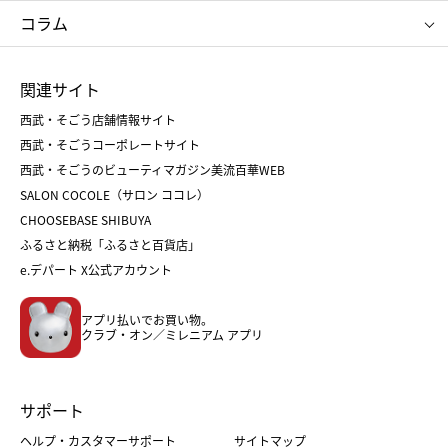
クリニーク
SK-Ⅱ
お中元
お歳暮
ねんりん家
シュガーバターの木
コラム
シュタイフ
バカラ
ひな人形
五月人形
お中元
お歳暮
ランドセル
母の日
関連サイト
菓子折り
手土産
父の日
クリスマス
和菓子
お取り寄せ
西武・そごう店舗情報サイト
クリスマスケーキ
おせち
西武・そごうコーポレートサイト
人気のギフト
福袋
福袋
バレンタイン
西武・そごうのビューティマガジン美流百華WEB
バレンタイン
ホワイトデー
ホワイトデー
SALON COCOLE（サロン ココレ）
おせち
母の日
CHOOSEBASE SHIBUYA
父の日
コスメ
ふるさと納税「ふるさと百貨店」
フード
レディースファッション
e.デパート X公式アカウント
メンズファッション＆スポーツ
キッズ・ベビー
アプリ払いでお買い物。
ホーム・キッチン＆アート
クラブ・オン／ミレニアム アプリ
サポート
ヘルプ・カスタマーサポート
サイトマップ