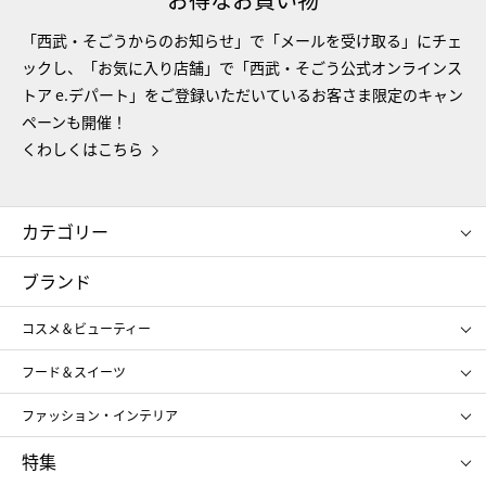
「西武・そごうからのお知らせ」で「メールを受け取る」にチェ
ックし、「お気に入り店舗」で「西武・そごう公式オンラインス
トア e.デパート」をご登録いただいているお客さま限定のキャン
ペーンも開催！
くわしくはこちら
カテゴリー
コスメ＆ビューティー
フード＆スイーツ
ブランド
ギフト
レディース
コスメ＆ビューティー
メンズ
キッズ・ベビー
SHISEIDO
クレ・ド・ポー ボーテ
スポーツ・アウトドア
ホーム・キッチン＆アート
フード＆スイーツ
ポール&ジョー ボーテ
ジルスチュアート
お中元
お歳暮
アンリ・シャルパンティエ
ガトー・ド・ボワイヤージュ
ファッション・インテリア
NARS
エスト
ゴディバ
新宿高野
ポロ ラルフ ローレン
ザ ノース フェイス
特集
RMK
SUQQU
たねや
とらや
タケオ キクチ
ママ＆キッズ