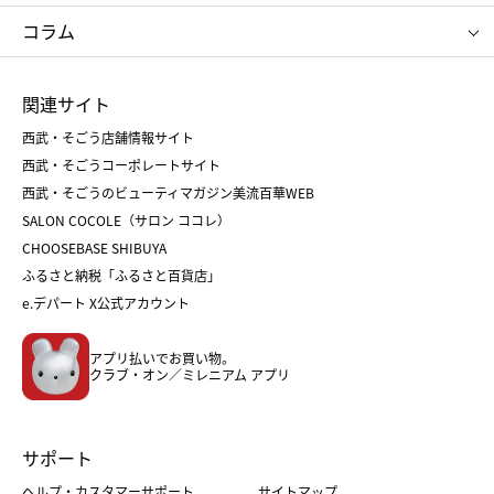
タケオ キクチ
ママ＆キッズ
クリニーク
SK-Ⅱ
お中元
お歳暮
ねんりん家
シュガーバターの木
コラム
シュタイフ
バカラ
ひな人形
五月人形
お中元
お歳暮
ランドセル
母の日
関連サイト
菓子折り
手土産
父の日
クリスマス
和菓子
お取り寄せ
西武・そごう店舗情報サイト
クリスマスケーキ
おせち
西武・そごうコーポレートサイト
人気のギフト
福袋
福袋
バレンタイン
西武・そごうのビューティマガジン美流百華WEB
バレンタイン
ホワイトデー
ホワイトデー
SALON COCOLE（サロン ココレ）
おせち
母の日
CHOOSEBASE SHIBUYA
父の日
コスメ
ふるさと納税「ふるさと百貨店」
フード
レディースファッション
e.デパート X公式アカウント
メンズファッション＆スポーツ
キッズ・ベビー
アプリ払いでお買い物。
ホーム・キッチン＆アート
クラブ・オン／ミレニアム アプリ
サポート
ヘルプ・カスタマーサポート
サイトマップ