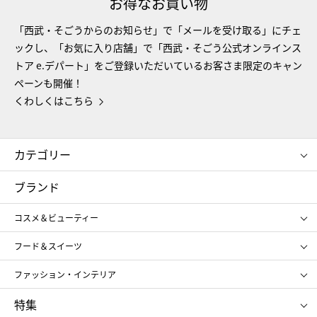
お得なお買い物
「西武・そごうからのお知らせ」で「メールを受け取る」にチェ
ックし、「お気に入り店舗」で「西武・そごう公式オンラインス
トア e.デパート」をご登録いただいているお客さま限定のキャン
ペーンも開催！
くわしくはこちら
カテゴリー
コスメ＆ビューティー
フード＆スイーツ
ブランド
ギフト
レディース
コスメ＆ビューティー
メンズ
キッズ・ベビー
SHISEIDO
クレ・ド・ポー ボーテ
スポーツ・アウトドア
ホーム・キッチン＆アート
フード＆スイーツ
ポール&ジョー ボーテ
ジルスチュアート
お中元
お歳暮
アンリ・シャルパンティエ
ガトー・ド・ボワイヤージュ
ファッション・インテリア
NARS
エスト
ゴディバ
新宿高野
ポロ ラルフ ローレン
ザ ノース フェイス
特集
RMK
SUQQU
たねや
とらや