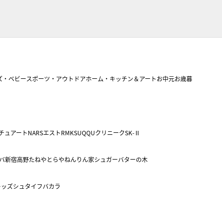
ズ・ベビー
スポーツ・アウトドア
ホーム・キッチン＆アート
お中元
お歳暮
チュアート
NARS
エスト
RMK
SUQQU
クリニーク
SK-Ⅱ
バ
新宿高野
たねや
とらや
ねんりん家
シュガーバターの木
キッズ
シュタイフ
バカラ