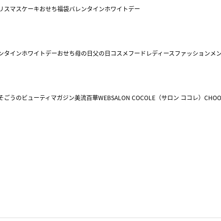
リスマスケーキ
おせち
福袋
バレンタイン
ホワイトデー
ンタイン
ホワイトデー
おせち
母の日
父の日
コスメ
フード
レディースファッション
メ
そごうのビューティマガジン美流百華WEB
SALON COCOLE（サロン ココレ）
CHOO