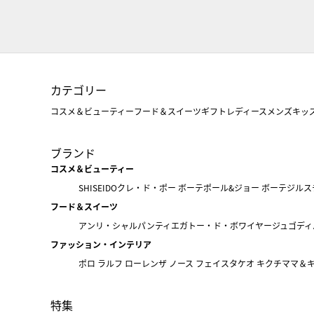
カテゴリー
コスメ＆ビューティー
フード＆スイーツ
ギフト
レディース
メンズ
キッ
ブランド
コスメ＆ビューティー
SHISEIDO
クレ・ド・ポー ボーテ
ポール&ジョー ボーテ
ジルス
フード＆スイーツ
アンリ・シャルパンティエ
ガトー・ド・ボワイヤージュ
ゴディ
ファッション・インテリア
ポロ ラルフ ローレン
ザ ノース フェイス
タケオ キクチ
ママ＆
特集