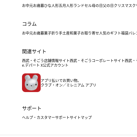
お中元
お歳暮
ひな人形
五月人形
ランドセル
母の日
父の日
クリスマス
ク
コラム
お中元
お歳暮
菓子折り
手土産
和菓子
お取り寄せ
人気のギフト
福袋
バレ
関連サイト
西武・そごう店舗情報サイト
西武・そごうコーポレートサイト
西武・
e.デパート X公式アカウント
アプリ払いでお買い物。
クラブ・オン／ミレニアム アプリ
サポート
ヘルプ・カスタマーサポート
サイトマップ