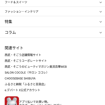
SHISEIDO
クレ・ド・ポー ボーテ
スポーツ・アウトドア
ホーム・キッチン＆アート
フード＆スイーツ
ポール&ジョー ボーテ
ジルスチュアート
お中元
お歳暮
アンリ・シャルパンティエ
ガトー・ド・ボワイヤージュ
ファッション・インテリア
NARS
エスト
ゴディバ
新宿高野
ポロ ラルフ ローレン
ザ ノース フェイス
特集
RMK
SUQQU
たねや
とらや
タケオ キクチ
ママ＆キッズ
クリニーク
SK-Ⅱ
お中元
お歳暮
ねんりん家
シュガーバターの木
コラム
シュタイフ
バカラ
ひな人形
五月人形
お中元
お歳暮
ランドセル
母の日
関連サイト
菓子折り
手土産
父の日
クリスマス
和菓子
お取り寄せ
西武・そごう店舗情報サイト
クリスマスケーキ
おせち
西武・そごうコーポレートサイト
人気のギフト
福袋
福袋
バレンタイン
西武・そごうのビューティマガジン美流百華WEB
バレンタイン
ホワイトデー
ホワイトデー
SALON COCOLE（サロン ココレ）
おせち
母の日
CHOOSEBASE SHIBUYA
父の日
コスメ
ふるさと納税「ふるさと百貨店」
フード
レディースファッション
e.デパート X公式アカウント
メンズファッション＆スポーツ
キッズ・ベビー
アプリ払いでお買い物。
ホーム・キッチン＆アート