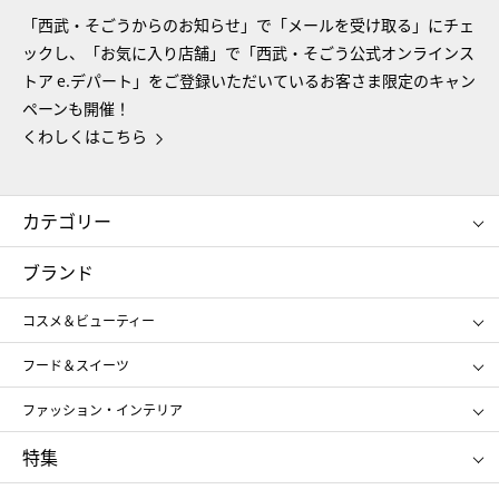
「西武・そごうからのお知らせ」で「メールを受け取る」にチェ
ックし、「お気に入り店舗」で「西武・そごう公式オンラインス
トア e.デパート」をご登録いただいているお客さま限定のキャン
ペーンも開催！
くわしくはこちら
カテゴリー
コスメ＆ビューティー
フード＆スイーツ
ブランド
ギフト
レディース
コスメ＆ビューティー
メンズ
キッズ・ベビー
SHISEIDO
クレ・ド・ポー ボーテ
スポーツ・アウトドア
ホーム・キッチン＆アート
フード＆スイーツ
ポール&ジョー ボーテ
ジルスチュアート
お中元
お歳暮
アンリ・シャルパンティエ
ガトー・ド・ボワイヤージュ
ファッション・インテリア
NARS
エスト
ゴディバ
新宿高野
ポロ ラルフ ローレン
ザ ノース フェイス
特集
RMK
SUQQU
たねや
とらや
タケオ キクチ
ママ＆キッズ
クリニーク
SK-Ⅱ
お中元
お歳暮