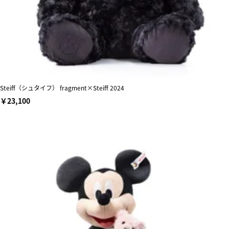
Steiff（シュタイフ） fragment×Steiff 2024
￥23,100