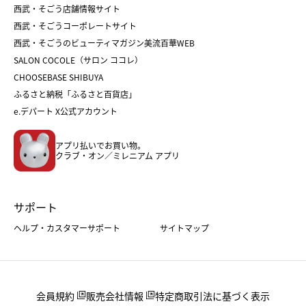
和菓子
お取り寄せ
西武・そごう店舗情報サイト
クリスマスケーキ
おせち
西武・そごうコーポレートサイト
人気のギフト
福袋
福袋
バレンタイン
西武・そごうのビューティマガジン美流百華WEB
バレンタイン
ホワイトデー
ホワイトデー
SALON COCOLE（サロン ココレ）
おせち
母の日
CHOOSEBASE SHIBUYA
父の日
コスメ
ふるさと納税「ふるさと百貨店」
フード
レディースファッション
e.デパート X公式アカウント
メンズファッション＆スポーツ
キッズ・ベビー
アプリ払いでお買い物。
ホーム・キッチン＆アート
クラブ・オン／ミレニアム アプリ
サポート
ヘルプ・カスタマーサポート
サイトマップ
会員規約
販売会社情報
特定商取引法に基づく表示