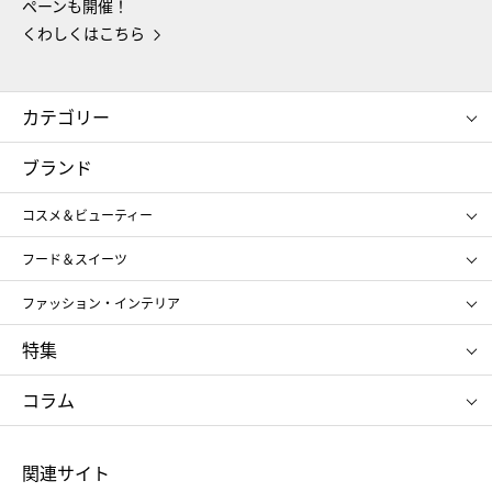
ペーンも開催！
くわしくはこちら
カテゴリー
コスメ＆ビューティー
フード＆スイーツ
ブランド
ギフト
レディース
コスメ＆ビューティー
メンズ
キッズ・ベビー
SHISEIDO
クレ・ド・ポー ボーテ
スポーツ・アウトドア
ホーム・キッチン＆アート
フード＆スイーツ
ポール&ジョー ボーテ
ジルスチュアート
お中元
お歳暮
アンリ・シャルパンティエ
ガトー・ド・ボワイヤージュ
ファッション・インテリア
NARS
エスト
ゴディバ
新宿高野
ポロ ラルフ ローレン
ザ ノース フェイス
特集
RMK
SUQQU
たねや
とらや
タケオ キクチ
ママ＆キッズ
クリニーク
SK-Ⅱ
お中元
お歳暮
ねんりん家
シュガーバターの木
コラム
シュタイフ
バカラ
ひな人形
五月人形
お中元
お歳暮
ランドセル
母の日
関連サイト
菓子折り
手土産
父の日
クリスマス