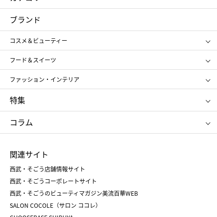
コスメ＆ビューティー
フード＆スイーツ
ブランド
ギフト
レディース
コスメ＆ビューティー
メンズ
キッズ・ベビー
SHISEIDO
クレ・ド・ポー ボーテ
スポーツ・アウトドア
ホーム・キッチン＆アート
フード＆スイーツ
ポール&ジョー ボーテ
ジルスチュアート
お中元
お歳暮
アンリ・シャルパンティエ
ガトー・ド・ボワイヤージュ
ファッション・インテリア
NARS
エスト
ゴディバ
新宿高野
ポロ ラルフ ローレン
ザ ノース フェイス
特集
RMK
SUQQU
たねや
とらや
タケオ キクチ
ママ＆キッズ
クリニーク
SK-Ⅱ
お中元
お歳暮
ねんりん家
シュガーバターの木
コラム
シュタイフ
バカラ
ひな人形
五月人形
お中元
お歳暮
ランドセル
母の日
関連サイト
菓子折り
手土産
父の日
クリスマス
和菓子
お取り寄せ
西武・そごう店舗情報サイト
クリスマスケーキ
おせち
西武・そごうコーポレートサイト
人気のギフト
福袋
福袋
バレンタイン
西武・そごうのビューティマガジン美流百華WEB
バレンタイン
ホワイトデー
ホワイトデー
SALON COCOLE（サロン ココレ）
おせち
母の日