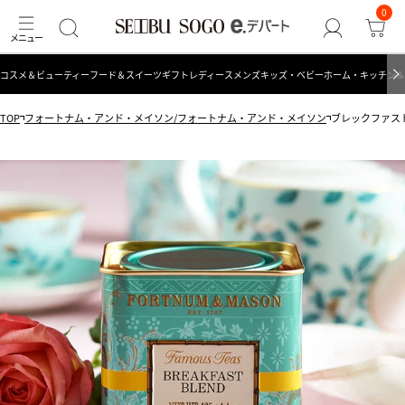
0
コスメ＆ビューティー
フード＆スイーツ
ギフト
レディース
メンズ
キッズ・ベビー
ホーム・キッチン＆
TOP
フォートナム・アンド・メイソン/フォートナム・アンド・メイソン
ブレックファスト 