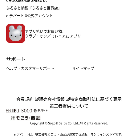
CHOOSEBASE SHIBUYA
父の日
コスメ
ふるさと納税「ふるさと百貨店」
フード
レディースファッション
e.デパート X公式アカウント
メンズファッション＆スポーツ
キッズ・ベビー
アプリ払いでお買い物。
ホーム・キッチン＆アート
クラブ・オン／ミレニアム アプリ
サポート
ヘルプ・カスタマーサポート
サイトマップ
会員規約
販売会社情報
特定商取引法に基づく表示
第三者提供について
Copyright © Sogo & Seibu Co.,Ltd. All Rights Reserved.
e.デパートは、株式会社そごう・西武が運営する通販・オンラインストアです。