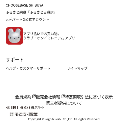
おせち
母の日
CHOOSEBASE SHIBUYA
父の日
コスメ
ふるさと納税「ふるさと百貨店」
フード
レディースファッション
e.デパート X公式アカウント
メンズファッション＆スポーツ
キッズ・ベビー
アプリ払いでお買い物。
ホーム・キッチン＆アート
クラブ・オン／ミレニアム アプリ
サポート
ヘルプ・カスタマーサポート
サイトマップ
会員規約
販売会社情報
特定商取引法に基づく表示
第三者提供について
Copyright © Sogo & Seibu Co.,Ltd. All Rights Reserved.