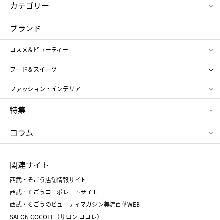
カテゴリー
コスメ＆ビューティー
フード＆スイーツ
ブランド
ギフト
レディース
コスメ＆ビューティー
メンズ
キッズ・ベビー
SHISEIDO
クレ・ド・ポー ボーテ
スポーツ・アウトドア
ホーム・キッチン＆アート
フード＆スイーツ
ポール&ジョー ボーテ
ジルスチュアート
お中元
お歳暮
アンリ・シャルパンティエ
ガトー・ド・ボワイヤージュ
ファッション・インテリア
NARS
エスト
ゴディバ
新宿高野
ポロ ラルフ ローレン
ザ ノース フェイス
特集
RMK
SUQQU
たねや
とらや
タケオ キクチ
ママ＆キッズ
クリニーク
SK-Ⅱ
お中元
お歳暮
ねんりん家
シュガーバターの木
コラム
シュタイフ
バカラ
ひな人形
五月人形
お中元
お歳暮
ランドセル
母の日
関連サイト
菓子折り
手土産
父の日
クリスマス
和菓子
お取り寄せ
西武・そごう店舗情報サイト
クリスマスケーキ
おせち
西武・そごうコーポレートサイト
人気のギフト
福袋
福袋
バレンタイン
西武・そごうのビューティマガジン美流百華WEB
バレンタイン
ホワイトデー
ホワイトデー
SALON COCOLE（サロン ココレ）