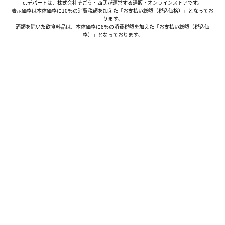
e.デパートは、株式会社そごう・西武が運営する通販・オンラインストアです。
表示価格は本体価格に10％の消費税額を加えた「お支払い総額（税込価格）」となってお
ります。
酒類を除いた飲食料品は、本体価格に8％の消費税額を加えた「お支払い総額（税込価
格）」となっております。