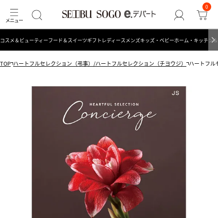
0
コスメ＆ビューティー
フード＆スイーツ
ギフト
レディース
メンズ
キッズ・ベビー
ホーム・キッチン＆
TOP
ハートフルセレクション（弔事）/ハートフルセレクション（チヨウジ）
ハートフルセ