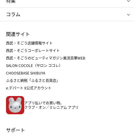
特集
たねや
とらや
タケオ キクチ
ママ＆キッズ
クリニーク
SK-Ⅱ
お中元
お歳暮
ねんりん家
シュガーバターの木
コラム
シュタイフ
バカラ
ひな人形
五月人形
お中元
お歳暮
ランドセル
母の日
関連サイト
菓子折り
手土産
父の日
クリスマス
和菓子
お取り寄せ
西武・そごう店舗情報サイト
クリスマスケーキ
おせち
西武・そごうコーポレートサイト
人気のギフト
福袋
福袋
バレンタイン
西武・そごうのビューティマガジン美流百華WEB
バレンタイン
ホワイトデー
ホワイトデー
SALON COCOLE（サロン ココレ）
おせち
母の日
CHOOSEBASE SHIBUYA
父の日
コスメ
ふるさと納税「ふるさと百貨店」
フード
レディースファッション
e.デパート X公式アカウント
メンズファッション＆スポーツ
キッズ・ベビー
アプリ払いでお買い物。
ホーム・キッチン＆アート
クラブ・オン／ミレニアム アプリ
サポート