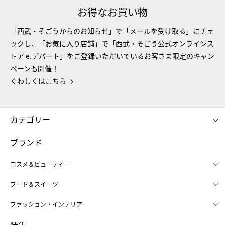
お得なお買い物
「西武・そごうからのお知らせ」で「メールを受け取る」にチェ
ックし、「お気に入り店舗」で「西武・そごう公式オンラインス
トア e.デパート」をご登録いただいているお客さま限定のキャン
ペーンも開催！
くわしくはこちら
カテゴリー
コスメ＆ビューティー
フード＆スイーツ
ブランド
ギフト
レディース
コスメ＆ビューティー
メンズ
キッズ・ベビー
SHISEIDO
クレ・ド・ポー ボーテ
スポーツ・アウトドア
ホーム・キッチン＆アート
フード＆スイーツ
ポール&ジョー ボーテ
ジルスチュアート
お中元
お歳暮
アンリ・シャルパンティエ
ガトー・ド・ボワイヤージュ
ファッション・インテリア
NARS
エスト
ゴディバ
新宿高野
ポロ ラルフ ローレン
ザ ノース フェイス
RMK
SUQQU