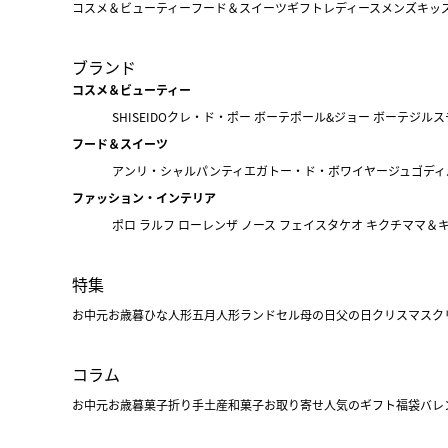
コスメ＆ビューティー
フード＆スイーツ
ギフト
レディース
メンズ
キッ
ブランド
コスメ＆ビューティー
SHISEIDO
クレ・ド・ポー ボーテ
ポール&ジョー ボーテ
ジルス
フード＆スイーツ
アンリ・シャルパンティエ
ガトー・ド・ボワイヤージュ
ゴディ
ファッション・インテリア
ポロ ラルフ ローレン
ザ ノース フェイス
タケオ キクチ
ママ＆
特集
お中元
お歳暮
ひな人形
五月人形
ランドセル
母の日
父の日
クリスマス
ク
コラム
お中元
お歳暮
菓子折り
手土産
和菓子
お取り寄せ
人気のギフト
福袋
バレ