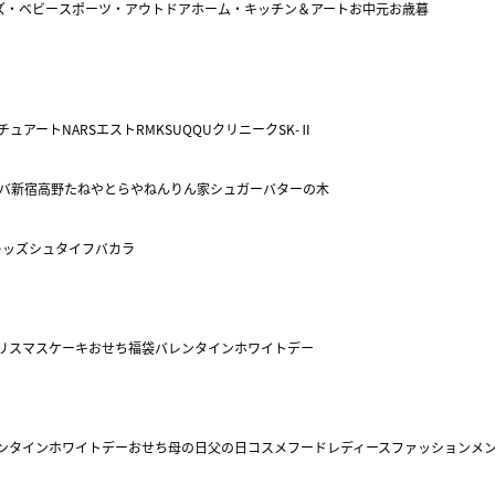
ズ・ベビー
スポーツ・アウトドア
ホーム・キッチン＆アート
お中元
お歳暮
チュアート
NARS
エスト
RMK
SUQQU
クリニーク
SK-Ⅱ
バ
新宿高野
たねや
とらや
ねんりん家
シュガーバターの木
キッズ
シュタイフ
バカラ
リスマスケーキ
おせち
福袋
バレンタイン
ホワイトデー
ンタイン
ホワイトデー
おせち
母の日
父の日
コスメ
フード
レディースファッション
メ