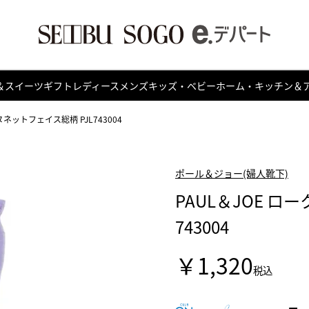
＆スイーツ
ギフト
レディース
メンズ
キッズ・ベビー
ホーム・キッチン＆
ヌネットフェイス総柄 PJL743004
ポール＆ジョー(婦人靴下)
PAUL＆JOE ロ
743004
￥1,320
税込