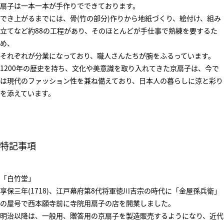
扇子は一本一本が手作りでできております。
でき上がるまでには、骨(竹の部分)作りから地紙づくり、絵付け、組み
立てなど約88の工程があり、そのほとんどが手仕事で熟練を要するた
め、
それぞれが分業になっており、職人さんたちが腕をふるっています。
1200年の歴史を持ち、文化や美意識を取り入れてきた京扇子は、今で
は現代のファッション性を兼ね備えており、日本人の暮らしに涼と彩り
を添えています。
特記事項
「白竹堂」
享保三年(1718)、江戸幕府第8代将軍徳川吉宗の時代に「金屋孫兵衛」
の屋号で西本願寺前に寺院用扇子の店を開業しました。
明治以降は、一般用、贈答用の京扇子を製造販売するようになり、近代