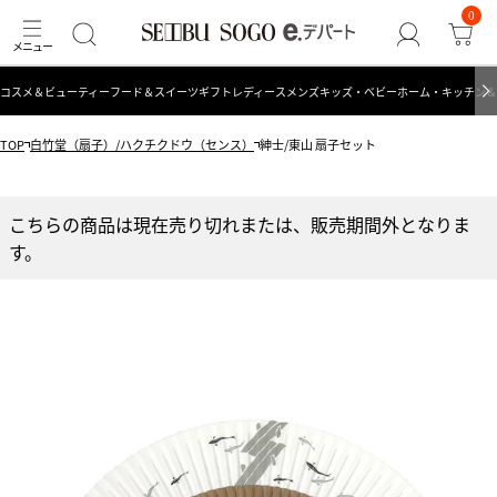
0
コスメ＆ビューティー
フード＆スイーツ
ギフト
レディース
メンズ
キッズ・ベビー
ホーム・キッチン＆
TOP
白竹堂（扇子）/ハクチクドウ（センス）
紳士/東山 扇子セット
こちらの商品は現在売り切れまたは、販売期間外となりま
す。