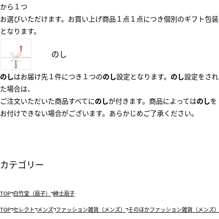
から１つ
お選びいただけます。お買い上げ商品１点１点につき個別のギフト包装
となります。
のし
のし
はお届け先１件につき１つの
のし
設定となります。
のし
設定をされ
た場合は、
ご注文いただいた商品すべてに
のし
が付きます。商品によっては
のし
を
お付けできない場合がございます。あらかじめご了承ください。
カテゴリー
TOP
白竹堂（扇子）
紳士扇子
TOP
セレクト
メンズ
ファッション雑貨（メンズ）
そのほかファッション雑貨（メンズ