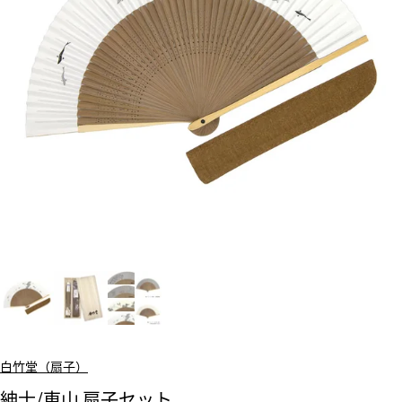
白竹堂（扇子）
紳士/東山 扇子セット