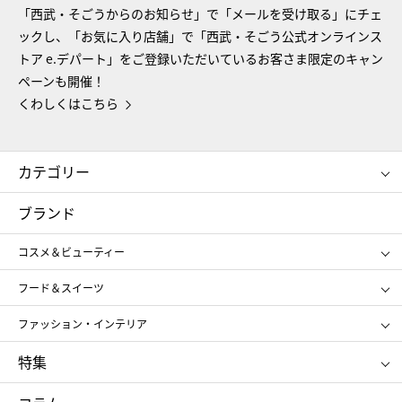
「西武・そごうからのお知らせ」で「メールを受け取る」にチェ
ックし、「お気に入り店舗」で「西武・そごう公式オンラインス
トア e.デパート」をご登録いただいているお客さま限定のキャン
ペーンも開催！
くわしくはこちら
カテゴリー
コスメ＆ビューティー
フード＆スイーツ
ブランド
ギフト
レディース
コスメ＆ビューティー
メンズ
キッズ・ベビー
SHISEIDO
クレ・ド・ポー ボーテ
スポーツ・アウトドア
ホーム・キッチン＆アート
フード＆スイーツ
ポール&ジョー ボーテ
ジルスチュアート
お中元
お歳暮
アンリ・シャルパンティエ
ガトー・ド・ボワイヤージュ
ファッション・インテリア
NARS
エスト
ゴディバ
新宿高野
ポロ ラルフ ローレン
ザ ノース フェイス
特集
RMK
SUQQU
たねや
とらや
タケオ キクチ
ママ＆キッズ
クリニーク
SK-Ⅱ
お中元
お歳暮
ねんりん家
シュガーバターの木