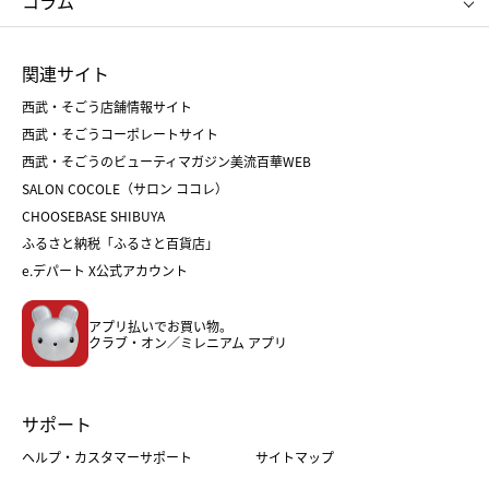
コラム
シュタイフ
バカラ
ひな人形
五月人形
お中元
お歳暮
ランドセル
母の日
関連サイト
菓子折り
手土産
父の日
クリスマス
和菓子
お取り寄せ
西武・そごう店舗情報サイト
クリスマスケーキ
おせち
西武・そごうコーポレートサイト
人気のギフト
福袋
福袋
バレンタイン
西武・そごうのビューティマガジン美流百華WEB
バレンタイン
ホワイトデー
ホワイトデー
SALON COCOLE（サロン ココレ）
おせち
母の日
CHOOSEBASE SHIBUYA
父の日
コスメ
ふるさと納税「ふるさと百貨店」
フード
レディースファッション
e.デパート X公式アカウント
メンズファッション＆スポーツ
キッズ・ベビー
アプリ払いでお買い物。
ホーム・キッチン＆アート
クラブ・オン／ミレニアム アプリ
サポート
ヘルプ・カスタマーサポート
サイトマップ