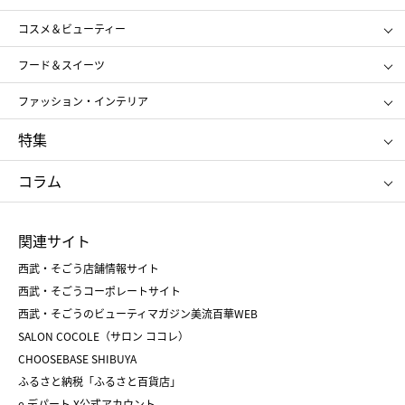
ギフト
レディース
コスメ＆ビューティー
メンズ
キッズ・ベビー
SHISEIDO
クレ・ド・ポー ボーテ
スポーツ・アウトドア
ホーム・キッチン＆アート
フード＆スイーツ
ポール&ジョー ボーテ
ジルスチュアート
お中元
お歳暮
アンリ・シャルパンティエ
ガトー・ド・ボワイヤージュ
ファッション・インテリア
NARS
エスト
ゴディバ
新宿高野
ポロ ラルフ ローレン
ザ ノース フェイス
特集
RMK
SUQQU
たねや
とらや
タケオ キクチ
ママ＆キッズ
クリニーク
SK-Ⅱ
お中元
お歳暮
ねんりん家
シュガーバターの木
コラム
シュタイフ
バカラ
ひな人形
五月人形
お中元
お歳暮
ランドセル
母の日
関連サイト
菓子折り
手土産
父の日
クリスマス
和菓子
お取り寄せ
西武・そごう店舗情報サイト
クリスマスケーキ
おせち
西武・そごうコーポレートサイト
人気のギフト
福袋
福袋
バレンタイン
西武・そごうのビューティマガジン美流百華WEB
バレンタイン
ホワイトデー
ホワイトデー
SALON COCOLE（サロン ココレ）
おせち
母の日
CHOOSEBASE SHIBUYA
父の日
コスメ
ふるさと納税「ふるさと百貨店」
フード
レディースファッション
e.デパート X公式アカウント