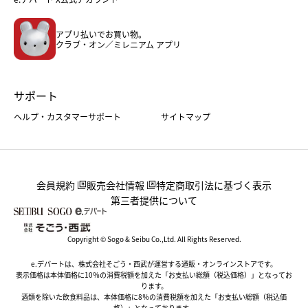
メンズファッション＆スポーツ
キッズ・ベビー
アプリ払いでお買い物。
ホーム・キッチン＆アート
クラブ・オン／ミレニアム アプリ
サポート
ヘルプ・カスタマーサポート
サイトマップ
会員規約
販売会社情報
特定商取引法に基づく表示
第三者提供について
Copyright © Sogo & Seibu Co.,Ltd. All Rights Reserved.
e.デパートは、株式会社そごう・西武が運営する通販・オンラインストアです。
表示価格は本体価格に10％の消費税額を加えた「お支払い総額（税込価格）」となってお
ります。
酒類を除いた飲食料品は、本体価格に8％の消費税額を加えた「お支払い総額（税込価
格）」となっております。