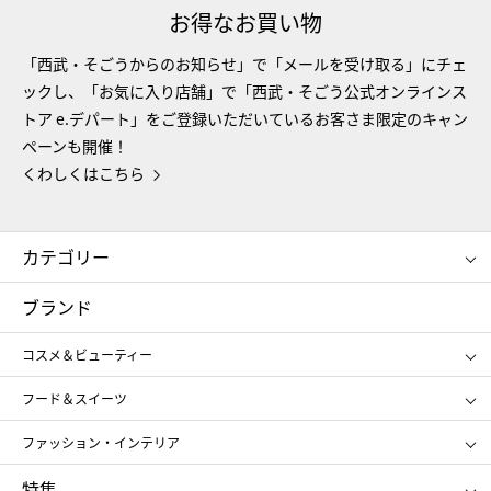
お得なお買い物
「西武・そごうからのお知らせ」で「メールを受け取る」にチェ
ックし、「お気に入り店舗」で「西武・そごう公式オンラインス
トア e.デパート」をご登録いただいているお客さま限定のキャン
ペーンも開催！
くわしくはこちら
カテゴリー
コスメ＆ビューティー
フード＆スイーツ
ブランド
ギフト
レディース
コスメ＆ビューティー
メンズ
キッズ・ベビー
SHISEIDO
クレ・ド・ポー ボーテ
スポーツ・アウトドア
ホーム・キッチン＆アート
フード＆スイーツ
ポール&ジョー ボーテ
ジルスチュアート
お中元
お歳暮
アンリ・シャルパンティエ
ガトー・ド・ボワイヤージュ
ファッション・インテリア
NARS
エスト
ゴディバ
新宿高野
ポロ ラルフ ローレン
ザ ノース フェイス
特集
RMK
SUQQU