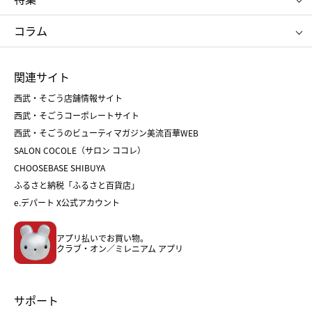
たねや
とらや
タケオ キクチ
ママ＆キッズ
クリニーク
SK-Ⅱ
お中元
お歳暮
ねんりん家
シュガーバターの木
コラム
シュタイフ
バカラ
ひな人形
五月人形
お中元
お歳暮
ランドセル
母の日
関連サイト
菓子折り
手土産
父の日
クリスマス
和菓子
お取り寄せ
西武・そごう店舗情報サイト
クリスマスケーキ
おせち
西武・そごうコーポレートサイト
人気のギフト
福袋
福袋
バレンタイン
西武・そごうのビューティマガジン美流百華WEB
バレンタイン
ホワイトデー
ホワイトデー
SALON COCOLE（サロン ココレ）
おせち
母の日
CHOOSEBASE SHIBUYA
父の日
コスメ
ふるさと納税「ふるさと百貨店」
フード
レディースファッション
e.デパート X公式アカウント
メンズファッション＆スポーツ
キッズ・ベビー
アプリ払いでお買い物。
ホーム・キッチン＆アート
クラブ・オン／ミレニアム アプリ
サポート