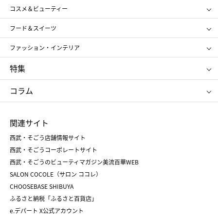
コスメ＆ビューティー
メンズ
キッズ・ベビー
SHISEIDO
クレ・ド・ポー ボーテ
スポーツ・アウトドア
ホーム・キッチン＆アート
フード＆スイーツ
ポール&ジョー ボーテ
ジルスチュアート
お中元
お歳暮
アンリ・シャルパンティエ
ガトー・ド・ボワイヤージュ
ファッション・インテリア
NARS
エスト
ゴディバ
新宿高野
ポロ ラルフ ローレン
ザ ノース フェイス
特集
RMK
SUQQU
たねや
とらや
タケオ キクチ
ママ＆キッズ
クリニーク
SK-Ⅱ
お中元
お歳暮
ねんりん家
シュガーバターの木
コラム
シュタイフ
バカラ
ひな人形
五月人形
お中元
お歳暮
ランドセル
母の日
関連サイト
菓子折り
手土産
父の日
クリスマス
和菓子
お取り寄せ
西武・そごう店舗情報サイト
クリスマスケーキ
おせち
西武・そごうコーポレートサイト
人気のギフト
福袋
福袋
バレンタイン
西武・そごうのビューティマガジン美流百華WEB
バレンタイン
ホワイトデー
ホワイトデー
SALON COCOLE（サロン ココレ）
おせち
母の日
CHOOSEBASE SHIBUYA
父の日
コスメ
ふるさと納税「ふるさと百貨店」
フード
レディースファッション
e.デパート X公式アカウント