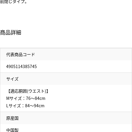
前閉じタイプ。
商品詳細
代表商品コード
4905114385745
サイズ
【適応胴囲(ウエスト)】
Mサイズ：76～84cm
Lサイズ：84～94cm
原産国
中国製