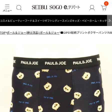
0
コスメ＆ビューティー
フード＆スイーツ
ギフト
レディース
メンズ
キッズ・ベビー
ホーム・キッチン＆
TOP
ポール＆ジョー(紳士洋品)/ポール＆ジョー
■GIPSY総柄プリントボクサーパンツ PJB6