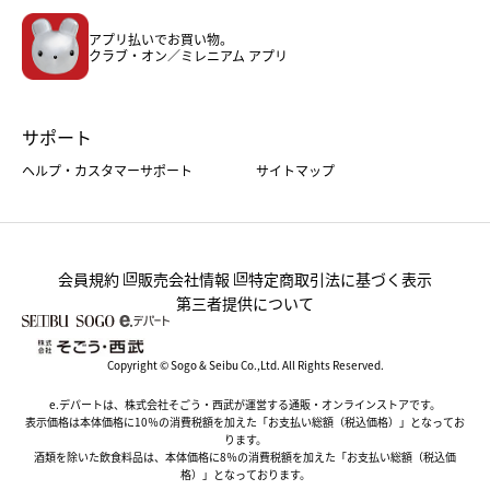
メンズファッション＆スポーツ
キッズ・ベビー
アプリ払いでお買い物。
ホーム・キッチン＆アート
クラブ・オン／ミレニアム アプリ
サポート
ヘルプ・カスタマーサポート
サイトマップ
会員規約
販売会社情報
特定商取引法に基づく表示
第三者提供について
Copyright © Sogo & Seibu Co.,Ltd. All Rights Reserved.
e.デパートは、株式会社そごう・西武が運営する通販・オンラインストアです。
表示価格は本体価格に10％の消費税額を加えた「お支払い総額（税込価格）」となってお
ります。
酒類を除いた飲食料品は、本体価格に8％の消費税額を加えた「お支払い総額（税込価
格）」となっております。