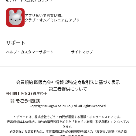
メンズファッション＆スポーツ
キッズ・ベビー
アプリ払いでお買い物。
ホーム・キッチン＆アート
クラブ・オン／ミレニアム アプリ
サポート
ヘルプ・カスタマーサポート
サイトマップ
会員規約
販売会社情報
特定商取引法に基づく表示
第三者提供について
Copyright © Sogo & Seibu Co.,Ltd. All Rights Reserved.
e.デパートは、株式会社そごう・西武が運営する通販・オンラインストアです。
表示価格は本体価格に10％の消費税額を加えた「お支払い総額（税込価格）」となってお
ります。
酒類を除いた飲食料品は、本体価格に8％の消費税額を加えた「お支払い総額（税込価