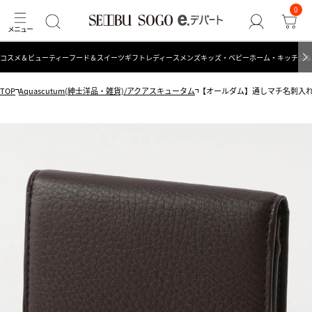
0
コスメ＆ビューティー
フード＆スイーツ
ギフト
レディース
メンズ
キッズ・ベビー
ホーム・キッチン＆
TOP
Aquascutum(紳士洋品・雑貨)/アクアスキュータム
【オールダム】通しマチ名刺入れ AQ