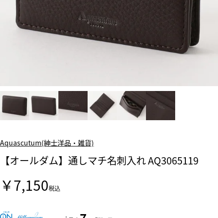
Aquascutum(紳士洋品・雑貨)
【オールダム】通しマチ名刺入れ AQ3065119
￥7,150
税込
7