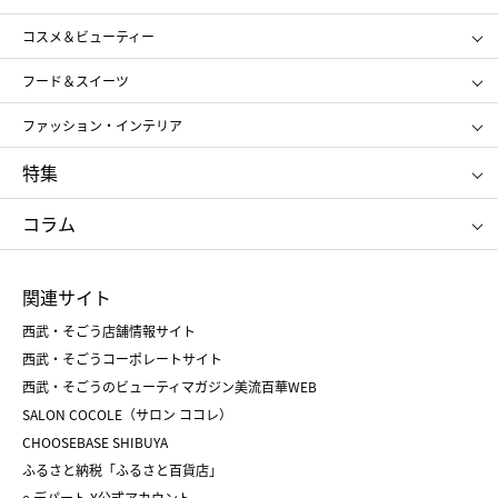
ギフト
レディース
コスメ＆ビューティー
メンズ
キッズ・ベビー
SHISEIDO
クレ・ド・ポー ボーテ
スポーツ・アウトドア
ホーム・キッチン＆アート
フード＆スイーツ
ポール&ジョー ボーテ
ジルスチュアート
お中元
お歳暮
アンリ・シャルパンティエ
ガトー・ド・ボワイヤージュ
ファッション・インテリア
NARS
エスト
ゴディバ
新宿高野
ポロ ラルフ ローレン
ザ ノース フェイス
特集
RMK
SUQQU
たねや
とらや
タケオ キクチ
ママ＆キッズ
クリニーク
SK-Ⅱ
お中元
お歳暮
ねんりん家
シュガーバターの木
コラム
シュタイフ
バカラ
ひな人形
五月人形
お中元
お歳暮
ランドセル
母の日
関連サイト
菓子折り
手土産
父の日
クリスマス
和菓子
お取り寄せ
西武・そごう店舗情報サイト
クリスマスケーキ
おせち
西武・そごうコーポレートサイト
人気のギフト
福袋
福袋
バレンタイン
西武・そごうのビューティマガジン美流百華WEB
バレンタイン
ホワイトデー
ホワイトデー
SALON COCOLE（サロン ココレ）
おせち
母の日
CHOOSEBASE SHIBUYA
父の日
コスメ
ふるさと納税「ふるさと百貨店」
フード
レディースファッション
e.デパート X公式アカウント