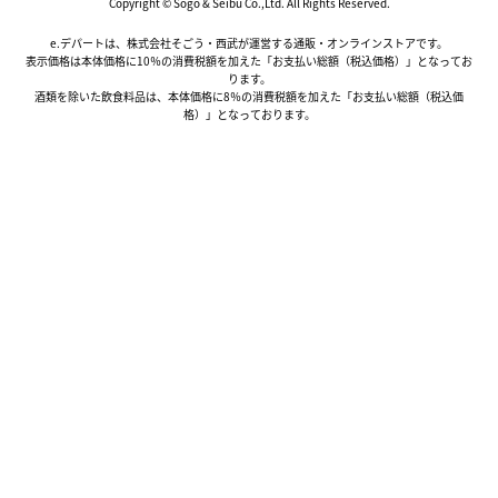
Copyright © Sogo & Seibu Co.,Ltd. All Rights Reserved.
e.デパートは、株式会社そごう・西武が運営する通販・オンラインストアです。
表示価格は本体価格に10％の消費税額を加えた「お支払い総額（税込価格）」となってお
ります。
酒類を除いた飲食料品は、本体価格に8％の消費税額を加えた「お支払い総額（税込価
格）」となっております。