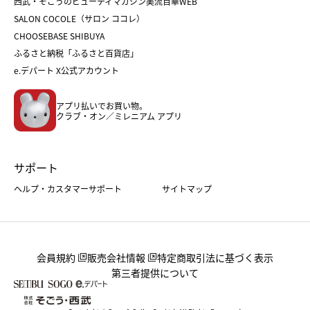
西武・そごうのビューティマガジン美流百華WEB
バレンタイン
ホワイトデー
ホワイトデー
SALON COCOLE（サロン ココレ）
おせち
母の日
CHOOSEBASE SHIBUYA
父の日
コスメ
ふるさと納税「ふるさと百貨店」
フード
レディースファッション
e.デパート X公式アカウント
メンズファッション＆スポーツ
キッズ・ベビー
アプリ払いでお買い物。
ホーム・キッチン＆アート
クラブ・オン／ミレニアム アプリ
サポート
ヘルプ・カスタマーサポート
サイトマップ
会員規約
販売会社情報
特定商取引法に基づく表示
第三者提供について