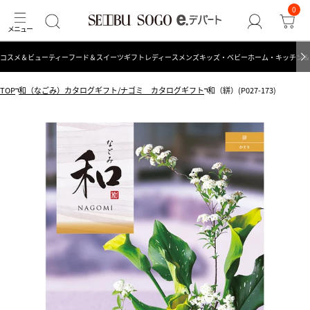
0
コスメ＆ビューティー
フード＆スイーツ
ギフト
レディース
メンズ
キッズ・ベビー
ホーム・キッチン＆
TOP
和（なごみ）カタログギフト/ナゴミ カタログギフト
和（絣）(P027-173)