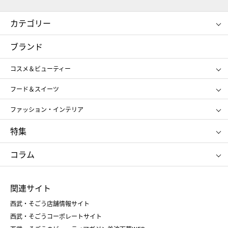
カテゴリー
コスメ＆ビューティー
フード＆スイーツ
ブランド
ギフト
レディース
コスメ＆ビューティー
メンズ
キッズ・ベビー
SHISEIDO
クレ・ド・ポー ボーテ
スポーツ・アウトドア
ホーム・キッチン＆アート
フード＆スイーツ
ポール&ジョー ボーテ
ジルスチュアート
お中元
お歳暮
アンリ・シャルパンティエ
ガトー・ド・ボワイヤージュ
ファッション・インテリア
NARS
エスト
ゴディバ
新宿高野
ポロ ラルフ ローレン
ザ ノース フェイス
特集
RMK
SUQQU
たねや
とらや
タケオ キクチ
ママ＆キッズ
クリニーク
SK-Ⅱ
お中元
お歳暮
ねんりん家
シュガーバターの木
コラム
シュタイフ
バカラ
ひな人形
五月人形
お中元
お歳暮
ランドセル
母の日
関連サイト
菓子折り
手土産
父の日
クリスマス
和菓子
お取り寄せ
西武・そごう店舗情報サイト
クリスマスケーキ
おせち
西武・そごうコーポレートサイト
人気のギフト
福袋
福袋
バレンタイン