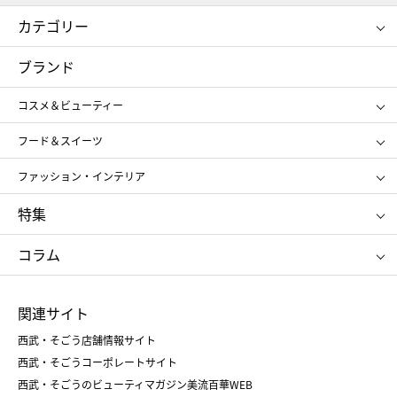
カテゴリー
コスメ＆ビューティー
フード＆スイーツ
ブランド
ギフト
レディース
コスメ＆ビューティー
メンズ
キッズ・ベビー
SHISEIDO
クレ・ド・ポー ボーテ
スポーツ・アウトドア
ホーム・キッチン＆アート
フード＆スイーツ
ポール&ジョー ボーテ
ジルスチュアート
お中元
お歳暮
アンリ・シャルパンティエ
ガトー・ド・ボワイヤージュ
ファッション・インテリア
NARS
エスト
ゴディバ
新宿高野
ポロ ラルフ ローレン
ザ ノース フェイス
特集
RMK
SUQQU
たねや
とらや
タケオ キクチ
ママ＆キッズ
クリニーク
SK-Ⅱ
お中元
お歳暮
ねんりん家
シュガーバターの木
コラム
シュタイフ
バカラ
ひな人形
五月人形
お中元
お歳暮
ランドセル
母の日
関連サイト
菓子折り
手土産
父の日
クリスマス
和菓子
お取り寄せ
西武・そごう店舗情報サイト
クリスマスケーキ
おせち
西武・そごうコーポレートサイト
人気のギフト
福袋
福袋
バレンタイン
西武・そごうのビューティマガジン美流百華WEB
バレンタイン
ホワイトデー