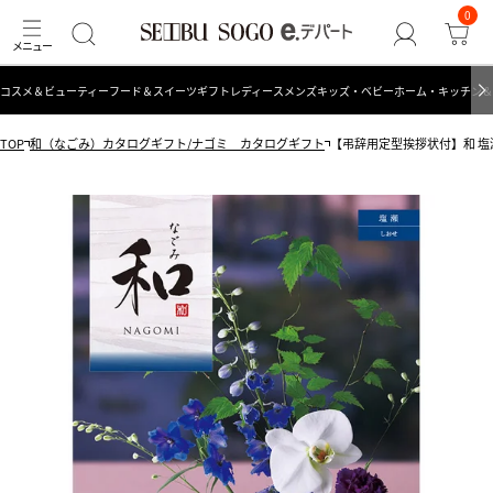
0
コスメ＆ビューティー
フード＆スイーツ
ギフト
レディース
メンズ
キッズ・ベビー
ホーム・キッチン＆
TOP
和（なごみ）カタログギフト/ナゴミ カタログギフト
【弔辞用定型挨拶状付】和 塩瀬<