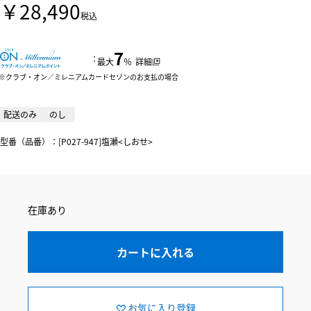
￥28,490
税込
7
：
最大
％
詳細
クラブ・オン／ミレニアムカードセゾンのお支払の場合
配送のみ
のし
型番（品番）：[P027-947]塩瀬<しおせ>
在庫あり
カートに入れる
お気に入り登録