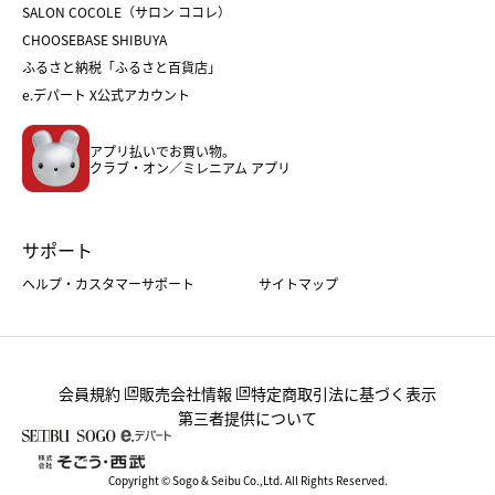
ホワイトデー
SALON COCOLE（サロン ココレ）
おせち
母の日
CHOOSEBASE SHIBUYA
父の日
コスメ
ふるさと納税「ふるさと百貨店」
フード
レディースファッション
e.デパート X公式アカウント
メンズファッション＆スポーツ
キッズ・ベビー
アプリ払いでお買い物。
ホーム・キッチン＆アート
クラブ・オン／ミレニアム アプリ
サポート
ヘルプ・カスタマーサポート
サイトマップ
会員規約
販売会社情報
特定商取引法に基づく表示
第三者提供について
Copyright © Sogo & Seibu Co.,Ltd. All Rights Reserved.