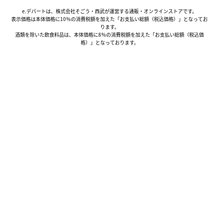
e.デパートは、株式会社そごう・西武が運営する通販・オンラインストアです。
表示価格は本体価格に10％の消費税額を加えた「お支払い総額（税込価格）」となってお
ります。
酒類を除いた飲食料品は、本体価格に8％の消費税額を加えた「お支払い総額（税込価
格）」となっております。