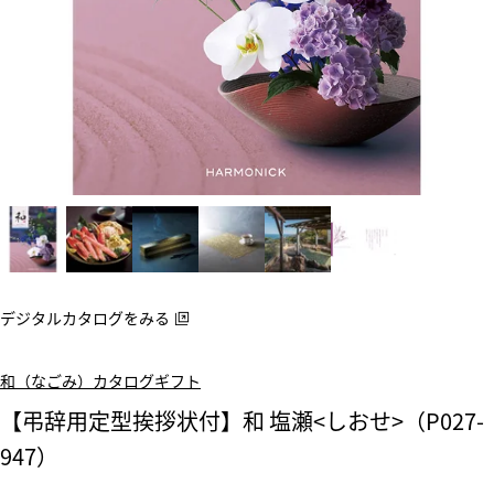
デジタルカタログをみる
和（なごみ）カタログギフト
【弔辞用定型挨拶状付】和 塩瀬<しおせ>（P027-
947）