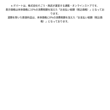
e.デパートは、株式会社そごう・西武が運営する通販・オンラインストアです。
表示価格は本体価格に10％の消費税額を加えた「お支払い総額（税込価格）」となってお
ります。
酒類を除いた飲食料品は、本体価格に8％の消費税額を加えた「お支払い総額（税込価
格）」となっております。