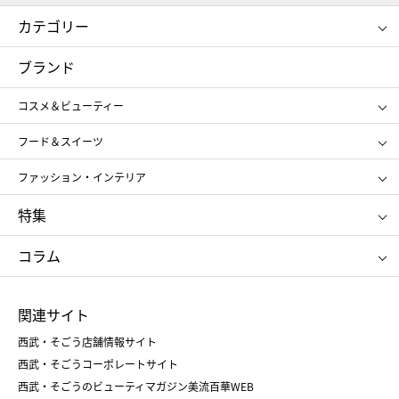
カテゴリー
コスメ＆ビューティー
フード＆スイーツ
ブランド
ギフト
レディース
コスメ＆ビューティー
メンズ
キッズ・ベビー
SHISEIDO
クレ・ド・ポー ボーテ
スポーツ・アウトドア
ホーム・キッチン＆アート
フード＆スイーツ
ポール&ジョー ボーテ
ジルスチュアート
お中元
お歳暮
アンリ・シャルパンティエ
ガトー・ド・ボワイヤージュ
ファッション・インテリア
NARS
エスト
ゴディバ
新宿高野
ポロ ラルフ ローレン
ザ ノース フェイス
特集
RMK
SUQQU
たねや
とらや
タケオ キクチ
ママ＆キッズ
クリニーク
SK-Ⅱ
お中元
お歳暮
ねんりん家
シュガーバターの木
コラム
シュタイフ
バカラ
ひな人形
五月人形
お中元
お歳暮
ランドセル
母の日
関連サイト
菓子折り
手土産
父の日
クリスマス
和菓子
お取り寄せ
西武・そごう店舗情報サイト
クリスマスケーキ
おせち
西武・そごうコーポレートサイト
人気のギフト
福袋
福袋
バレンタイン
西武・そごうのビューティマガジン美流百華WEB
バレンタイン
ホワイトデー