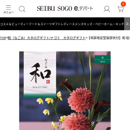
0
コスメ＆ビューティー
フード＆スイーツ
ギフト
レディース
メンズ
キッズ・ベビー
ホーム・キッチン＆
TOP
和（なごみ）カタログギフト/ナゴミ カタログギフト
【弔辞用定型挨拶状付】和 袷<あ