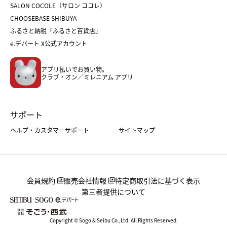
ホワイトデー
SALON COCOLE（サロン ココレ）
おせち
母の日
CHOOSEBASE SHIBUYA
父の日
コスメ
ふるさと納税「ふるさと百貨店」
フード
レディースファッション
e.デパート X公式アカウント
メンズファッション＆スポーツ
キッズ・ベビー
アプリ払いでお買い物。
ホーム・キッチン＆アート
クラブ・オン／ミレニアム アプリ
サポート
ヘルプ・カスタマーサポート
サイトマップ
会員規約
販売会社情報
特定商取引法に基づく表示
第三者提供について
Copyright © Sogo & Seibu Co.,Ltd. All Rights Reserved.