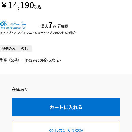
￥14,190
税込
7
：
最大
％
詳細
クラブ・オン／ミレニアムカードセゾンのお支払の場合
配送のみ
のし
型番（品番）：[P027-950]袷<あわせ>
在庫あり
カートに入れる
お気に入り登録