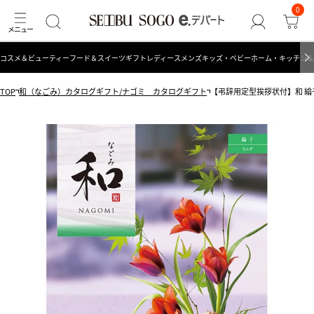
0
コスメ＆ビューティー
フード＆スイーツ
ギフト
レディース
メンズ
キッズ・ベビー
ホーム・キッチン＆
TOP
和（なごみ）カタログギフト/ナゴミ カタログギフト
【弔辞用定型挨拶状付】和 綸子<