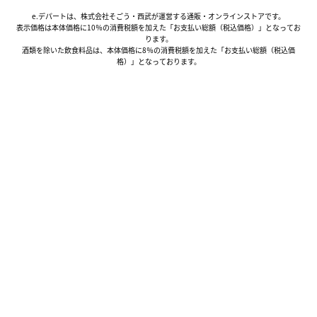
e.デパートは、株式会社そごう・西武が運営する通販・オンラインストアです。
表示価格は本体価格に10％の消費税額を加えた「お支払い総額（税込価格）」となってお
ります。
酒類を除いた飲食料品は、本体価格に8％の消費税額を加えた「お支払い総額（税込価
格）」となっております。