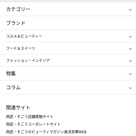
カテゴリー
コスメ＆ビューティー
フード＆スイーツ
ブランド
ギフト
レディース
コスメ＆ビューティー
メンズ
キッズ・ベビー
SHISEIDO
クレ・ド・ポー ボーテ
スポーツ・アウトドア
ホーム・キッチン＆アート
フード＆スイーツ
ポール&ジョー ボーテ
ジルスチュアート
お中元
お歳暮
アンリ・シャルパンティエ
ガトー・ド・ボワイヤージュ
ファッション・インテリア
NARS
エスト
ゴディバ
新宿高野
ポロ ラルフ ローレン
ザ ノース フェイス
特集
RMK
SUQQU
たねや
とらや
タケオ キクチ
ママ＆キッズ
クリニーク
SK-Ⅱ
お中元
お歳暮
ねんりん家
シュガーバターの木
コラム
シュタイフ
バカラ
ひな人形
五月人形
お中元
お歳暮
ランドセル
母の日
関連サイト
菓子折り
手土産
父の日
クリスマス
和菓子
お取り寄せ
西武・そごう店舗情報サイト
クリスマスケーキ
おせち
西武・そごうコーポレートサイト
人気のギフト
福袋
福袋
バレンタイン
西武・そごうのビューティマガジン美流百華WEB
バレンタイン
ホワイトデー