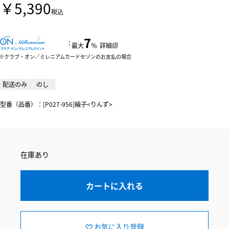
￥5,390
税込
7
：
最大
％
詳細
クラブ・オン／ミレニアムカードセゾンのお支払の場合
配送のみ
のし
型番（品番）：[P027-956]綸子<りんず>
在庫あり
カートに入れる
お気に入り登録