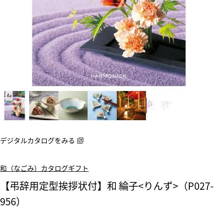
デジタルカタログをみる
和（なごみ）カタログギフト
【弔辞用定型挨拶状付】和 綸子<りんず>（P027-
956）