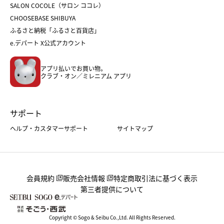
ホワイトデー
SALON COCOLE（サロン ココレ）
おせち
母の日
CHOOSEBASE SHIBUYA
父の日
コスメ
ふるさと納税「ふるさと百貨店」
フード
レディースファッション
e.デパート X公式アカウント
メンズファッション＆スポーツ
キッズ・ベビー
アプリ払いでお買い物。
ホーム・キッチン＆アート
クラブ・オン／ミレニアム アプリ
サポート
ヘルプ・カスタマーサポート
サイトマップ
会員規約
販売会社情報
特定商取引法に基づく表示
第三者提供について
Copyright © Sogo & Seibu Co.,Ltd. All Rights Reserved.