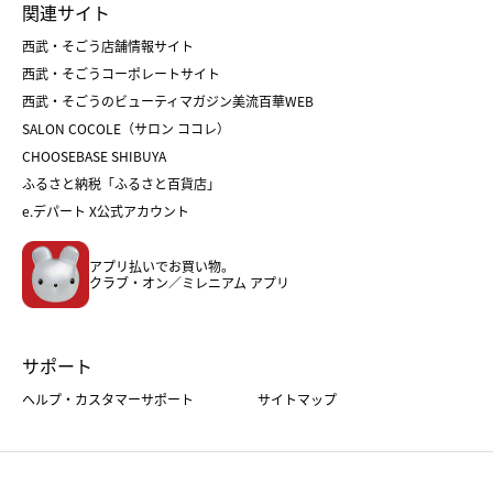
関連サイト
菓子折り
手土産
父の日
クリスマス
和菓子
お取り寄せ
西武・そごう店舗情報サイト
クリスマスケーキ
おせち
西武・そごうコーポレートサイト
人気のギフト
福袋
福袋
バレンタイン
西武・そごうのビューティマガジン美流百華WEB
バレンタイン
ホワイトデー
ホワイトデー
SALON COCOLE（サロン ココレ）
おせち
母の日
CHOOSEBASE SHIBUYA
父の日
コスメ
ふるさと納税「ふるさと百貨店」
フード
レディースファッション
e.デパート X公式アカウント
メンズファッション＆スポーツ
キッズ・ベビー
アプリ払いでお買い物。
ホーム・キッチン＆アート
クラブ・オン／ミレニアム アプリ
サポート
ヘルプ・カスタマーサポート
サイトマップ