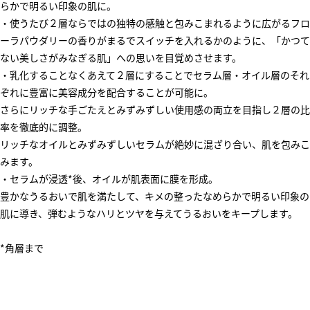
らかで明るい印象の肌に。
・使うたび２層ならではの独特の感触と包みこまれるように広がるフロ
ーラパウダリーの香りがまるでスイッチを入れるかのように、「かつて
ない美しさがみなぎる肌」への思いを目覚めさせます。
・乳化することなくあえて２層にすることでセラム層・オイル層のそれ
ぞれに豊富に美容成分を配合することが可能に。
さらにリッチな手ごたえとみずみずしい使用感の両立を目指し２層の比
率を徹底的に調整。
リッチなオイルとみずみずしいセラムが絶妙に混ざり合い、肌を包みこ
みます。
・セラムが浸透*後、オイルが肌表面に膜を形成。
豊かなうるおいで肌を満たして、キメの整ったなめらかで明るい印象の
肌に導き、弾むようなハリとツヤを与えてうるおいをキープします。
*角層まで