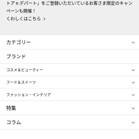
トア e.デパート」をご登録いただいているお客さま限定のキャン
ペーンも開催！
くわしくはこちら
カテゴリー
コスメ＆ビューティー
フード＆スイーツ
ブランド
ギフト
レディース
コスメ＆ビューティー
メンズ
キッズ・ベビー
SHISEIDO
クレ・ド・ポー ボーテ
スポーツ・アウトドア
ホーム・キッチン＆アート
フード＆スイーツ
ポール&ジョー ボーテ
ジルスチュアート
お中元
お歳暮
アンリ・シャルパンティエ
ガトー・ド・ボワイヤージュ
ファッション・インテリア
NARS
エスト
ゴディバ
新宿高野
ポロ ラルフ ローレン
ザ ノース フェイス
特集
RMK
SUQQU
たねや
とらや
タケオ キクチ
ママ＆キッズ
クリニーク
SK-Ⅱ
お中元
お歳暮
ねんりん家
シュガーバターの木
コラム
シュタイフ
バカラ
ひな人形
五月人形
お中元
お歳暮
ランドセル
母の日