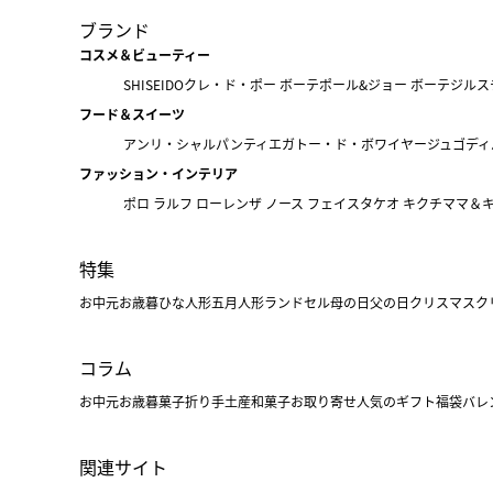
ブランド
コスメ＆ビューティー
SHISEIDO
クレ・ド・ポー ボーテ
ポール&ジョー ボーテ
ジルス
フード＆スイーツ
アンリ・シャルパンティエ
ガトー・ド・ボワイヤージュ
ゴディ
ファッション・インテリア
ポロ ラルフ ローレン
ザ ノース フェイス
タケオ キクチ
ママ＆
特集
お中元
お歳暮
ひな人形
五月人形
ランドセル
母の日
父の日
クリスマス
ク
コラム
お中元
お歳暮
菓子折り
手土産
和菓子
お取り寄せ
人気のギフト
福袋
バレ
関連サイト