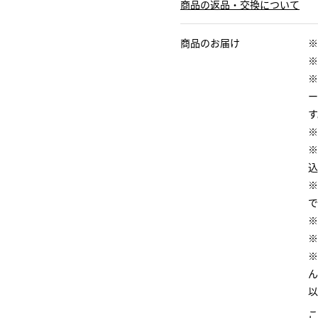
商品の返品・交換について
商品のお届け
※
※
※
ー
す
※
※
込
※
で
※
※
※
ん
以
こ