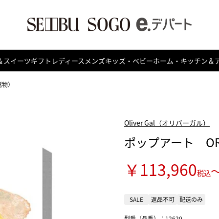
＆スイーツ
ギフト
レディース
メンズ
キッズ・ベビー
ホーム・キッチン＆
嵩物）
Oliver Gal（オリバーガル）
ポップアート ORA
￥113,960
税込
SALE
返品不可
配送のみ
型番（品番）：12620