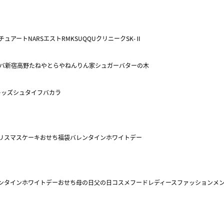
チュアート
NARS
エスト
RMK
SUQQU
クリニーク
SK-Ⅱ
バ
新宿高野
たねや
とらや
ねんりん家
シュガーバターの木
キッズ
シュタイフ
バカラ
リスマスケーキ
おせち
福袋
バレンタイン
ホワイトデー
ンタイン
ホワイトデー
おせち
母の日
父の日
コスメ
フード
レディースファッション
メ