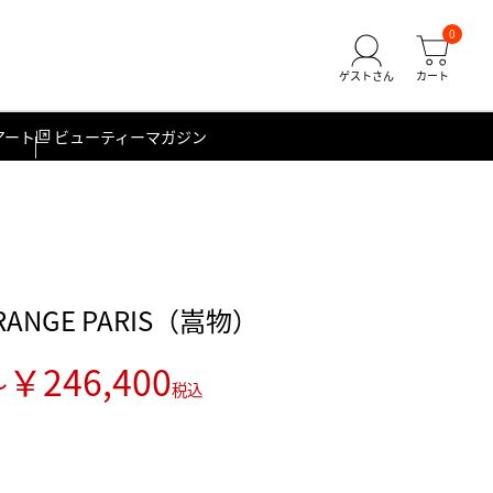
0
アート
ビューティーマガジン
NGE PARIS（嵩物）
￥246,400
～
税込