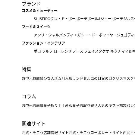
ブランド
コスメ＆ビューティー
SHISEIDO
クレ・ド・ポー ボーテ
ポール&ジョー ボーテ
ジルス
フード＆スイーツ
アンリ・シャルパンティエ
ガトー・ド・ボワイヤージュ
ゴディ
ファッション・インテリア
ポロ ラルフ ローレン
ザ ノース フェイス
タケオ キクチ
ママ＆
特集
お中元
お歳暮
ひな人形
五月人形
ランドセル
母の日
父の日
クリスマス
ク
コラム
お中元
お歳暮
菓子折り
手土産
和菓子
お取り寄せ
人気のギフト
福袋
バレ
関連サイト
西武・そごう店舗情報サイト
西武・そごうコーポレートサイト
西武・