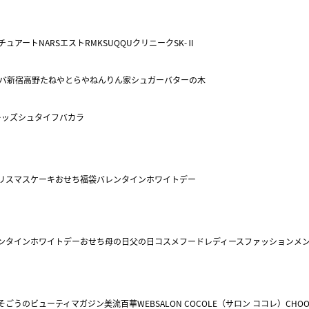
チュアート
NARS
エスト
RMK
SUQQU
クリニーク
SK-Ⅱ
バ
新宿高野
たねや
とらや
ねんりん家
シュガーバターの木
キッズ
シュタイフ
バカラ
リスマスケーキ
おせち
福袋
バレンタイン
ホワイトデー
ンタイン
ホワイトデー
おせち
母の日
父の日
コスメ
フード
レディースファッション
メ
そごうのビューティマガジン美流百華WEB
SALON COCOLE（サロン ココレ）
CHOO