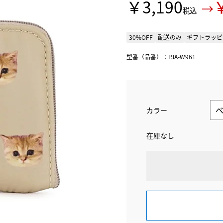
￥3,190
￥
税込
30%OFF
配送のみ
ギフトラッピ
型番（品番）：PJA-W961
カラー
在庫なし