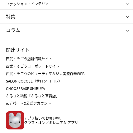
アンリ・シャルパンティエ
ガトー・ド・ボワイヤージュ
ファッション・インテリア
NARS
エスト
ゴディバ
新宿高野
ポロ ラルフ ローレン
ザ ノース フェイス
特集
RMK
SUQQU
たねや
とらや
タケオ キクチ
ママ＆キッズ
クリニーク
SK-Ⅱ
お中元
お歳暮
ねんりん家
シュガーバターの木
コラム
シュタイフ
バカラ
ひな人形
五月人形
お中元
お歳暮
ランドセル
母の日
関連サイト
菓子折り
手土産
父の日
クリスマス
和菓子
お取り寄せ
西武・そごう店舗情報サイト
クリスマスケーキ
おせち
西武・そごうコーポレートサイト
人気のギフト
福袋
福袋
バレンタイン
西武・そごうのビューティマガジン美流百華WEB
バレンタイン
ホワイトデー
ホワイトデー
SALON COCOLE（サロン ココレ）
おせち
母の日
CHOOSEBASE SHIBUYA
父の日
コスメ
ふるさと納税「ふるさと百貨店」
フード
レディースファッション
e.デパート X公式アカウント
メンズファッション＆スポーツ
キッズ・ベビー
アプリ払いでお買い物。
ホーム・キッチン＆アート
クラブ・オン／ミレニアム アプリ