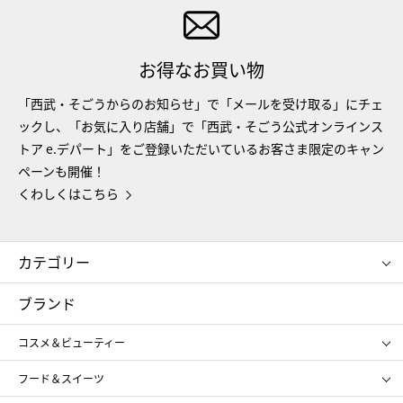
お得なお買い物
「西武・そごうからのお知らせ」で「メールを受け取る」にチェ
ックし、「お気に入り店舗」で「西武・そごう公式オンラインス
トア e.デパート」をご登録いただいているお客さま限定のキャン
ペーンも開催！
くわしくはこちら
カテゴリー
コスメ＆ビューティー
フード＆スイーツ
ブランド
ギフト
レディース
コスメ＆ビューティー
メンズ
キッズ・ベビー
SHISEIDO
クレ・ド・ポー ボーテ
スポーツ・アウトドア
ホーム・キッチン＆アート
フード＆スイーツ
ポール&ジョー ボーテ
ジルスチュアート
お中元
お歳暮