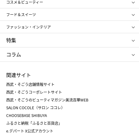
コスメ＆ビューティー
メンズ
キッズ・ベビー
SHISEIDO
クレ・ド・ポー ボーテ
スポーツ・アウトドア
ホーム・キッチン＆アート
フード＆スイーツ
ポール&ジョー ボーテ
ジルスチュアート
お中元
お歳暮
アンリ・シャルパンティエ
ガトー・ド・ボワイヤージュ
ファッション・インテリア
NARS
エスト
ゴディバ
新宿高野
ポロ ラルフ ローレン
ザ ノース フェイス
特集
RMK
SUQQU
たねや
とらや
タケオ キクチ
ママ＆キッズ
クリニーク
SK-Ⅱ
お中元
お歳暮
ねんりん家
シュガーバターの木
コラム
シュタイフ
バカラ
ひな人形
五月人形
お中元
お歳暮
ランドセル
母の日
関連サイト
菓子折り
手土産
父の日
クリスマス
和菓子
お取り寄せ
西武・そごう店舗情報サイト
クリスマスケーキ
おせち
西武・そごうコーポレートサイト
人気のギフト
福袋
福袋
バレンタイン
西武・そごうのビューティマガジン美流百華WEB
バレンタイン
ホワイトデー
ホワイトデー
SALON COCOLE（サロン ココレ）
おせち
母の日
CHOOSEBASE SHIBUYA
父の日
コスメ
ふるさと納税「ふるさと百貨店」
フード
レディースファッション
e.デパート X公式アカウント
メンズファッション＆スポーツ
キッズ・ベビー