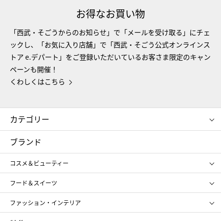
お得なお買い物
「西武・そごうからのお知らせ」で「メールを受け取る」にチェ
ックし、「お気に入り店舗」で「西武・そごう公式オンラインス
トア e.デパート」をご登録いただいているお客さま限定のキャン
ペーンも開催！
くわしくはこちら
カテゴリー
コスメ＆ビューティー
フード＆スイーツ
ブランド
ギフト
レディース
コスメ＆ビューティー
メンズ
キッズ・ベビー
SHISEIDO
クレ・ド・ポー ボーテ
スポーツ・アウトドア
ホーム・キッチン＆アート
フード＆スイーツ
ポール&ジョー ボーテ
ジルスチュアート
お中元
お歳暮
アンリ・シャルパンティエ
ガトー・ド・ボワイヤージュ
ファッション・インテリア
NARS
エスト
ゴディバ
新宿高野
ポロ ラルフ ローレン
ザ ノース フェイス