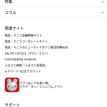
特集
RMK
SUQQU
たねや
とらや
タケオ キクチ
ママ＆キッズ
クリニーク
SK-Ⅱ
お中元
お歳暮
ねんりん家
シュガーバターの木
コラム
シュタイフ
バカラ
ひな人形
五月人形
お中元
お歳暮
ランドセル
母の日
関連サイト
菓子折り
手土産
父の日
クリスマス
和菓子
お取り寄せ
西武・そごう店舗情報サイト
クリスマスケーキ
おせち
西武・そごうコーポレートサイト
人気のギフト
福袋
福袋
バレンタイン
西武・そごうのビューティマガジン美流百華WEB
バレンタイン
ホワイトデー
ホワイトデー
SALON COCOLE（サロン ココレ）
おせち
母の日
CHOOSEBASE SHIBUYA
父の日
コスメ
ふるさと納税「ふるさと百貨店」
フード
レディースファッション
e.デパート X公式アカウント
メンズファッション＆スポーツ
キッズ・ベビー
アプリ払いでお買い物。
ホーム・キッチン＆アート
クラブ・オン／ミレニアム アプリ
サポート