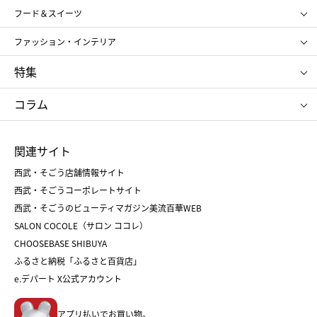
SHISEIDO
クレ・ド・ポー ボーテ
スポーツ・アウトドア
ホーム・キッチン＆アート
フード＆スイーツ
ポール&ジョー ボーテ
ジルスチュアート
お中元
お歳暮
アンリ・シャルパンティエ
ガトー・ド・ボワイヤージュ
ファッション・インテリア
NARS
エスト
ゴディバ
新宿高野
ポロ ラルフ ローレン
ザ ノース フェイス
特集
RMK
SUQQU
たねや
とらや
タケオ キクチ
ママ＆キッズ
クリニーク
SK-Ⅱ
お中元
お歳暮
ねんりん家
シュガーバターの木
コラム
シュタイフ
バカラ
ひな人形
五月人形
お中元
お歳暮
ランドセル
母の日
関連サイト
菓子折り
手土産
父の日
クリスマス
和菓子
お取り寄せ
西武・そごう店舗情報サイト
クリスマスケーキ
おせち
西武・そごうコーポレートサイト
人気のギフト
福袋
福袋
バレンタイン
西武・そごうのビューティマガジン美流百華WEB
バレンタイン
ホワイトデー
ホワイトデー
SALON COCOLE（サロン ココレ）
おせち
母の日
CHOOSEBASE SHIBUYA
父の日
コスメ
ふるさと納税「ふるさと百貨店」
フード
レディースファッション
e.デパート X公式アカウント
メンズファッション＆スポーツ
キッズ・ベビー
アプリ払いでお買い物。
ホーム・キッチン＆アート