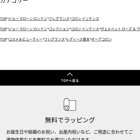
カテゴリー
TOP
ジョー マローン ロンドン
フレグランス
コロン インテンス
TOP
ジョー マローン ロンドン
コレクション
コロン インテンス
ヴェルベット ローズ ＆ 
TOP
コスメ＆ビューティー
フレグランス
レディース香水
オーデコロン
TOPへ戻る
無料でラッピング
お誕生日や結婚のお祝い、出産内祝いなど、ご用途に合わせてご
進物体裁などを無料でお選びいただけます。