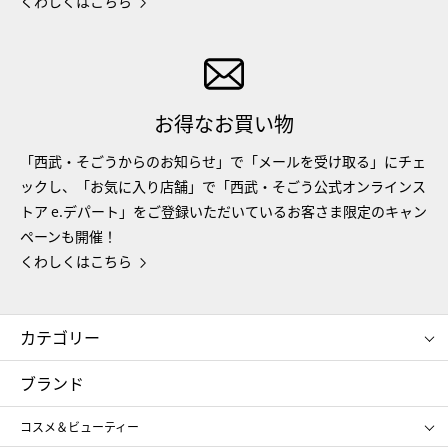
くわしくはこちら
お得なお買い物
「西武・そごうからのお知らせ」で「メールを受け取る」にチェ
ックし、「お気に入り店舗」で「西武・そごう公式オンラインス
トア e.デパート」をご登録いただいているお客さま限定のキャン
ペーンも開催！
くわしくはこちら
カテゴリー
コスメ＆ビューティー
フード＆スイーツ
ブランド
ギフト
レディース
コスメ＆ビューティー
メンズ
キッズ・ベビー