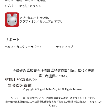
フード
レディースファッション
e.デパート X公式アカウント
メンズファッション＆スポーツ
キッズ・ベビー
アプリ払いでお買い物。
ホーム・キッチン＆アート
クラブ・オン／ミレニアム アプリ
サポート
ヘルプ・カスタマーサポート
サイトマップ
会員規約
販売会社情報
特定商取引法に基づく表示
第三者提供について
Copyright © Sogo & Seibu Co.,Ltd. All Rights Reserved.
e.デパートは、株式会社そごう・西武が運営する通販・オンラインストアです。
表示価格は本体価格に10％の消費税額を加えた「お支払い総額（税込価格）」となってお
ります。