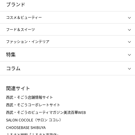
コスメ＆ビューティー
フード＆スイーツ
ブランド
ギフト
レディース
コスメ＆ビューティー
メンズ
キッズ・ベビー
SHISEIDO
クレ・ド・ポー ボーテ
スポーツ・アウトドア
ホーム・キッチン＆アート
フード＆スイーツ
ポール&ジョー ボーテ
ジルスチュアート
お中元
お歳暮
アンリ・シャルパンティエ
ガトー・ド・ボワイヤージュ
ファッション・インテリア
NARS
エスト
ゴディバ
新宿高野
ポロ ラルフ ローレン
ザ ノース フェイス
特集
RMK
SUQQU
たねや
とらや
タケオ キクチ
ママ＆キッズ
クリニーク
SK-Ⅱ
お中元
お歳暮
ねんりん家
シュガーバターの木
コラム
シュタイフ
バカラ
ひな人形
五月人形
お中元
お歳暮
ランドセル
母の日
関連サイト
菓子折り
手土産
父の日
クリスマス
和菓子
お取り寄せ
西武・そごう店舗情報サイト
クリスマスケーキ
おせち
西武・そごうコーポレートサイト
人気のギフト
福袋
福袋
バレンタイン
西武・そごうのビューティマガジン美流百華WEB
バレンタイン
ホワイトデー
ホワイトデー
SALON COCOLE（サロン ココレ）
おせち
母の日
CHOOSEBASE SHIBUYA
父の日
コスメ
ふるさと納税「ふるさと百貨店」