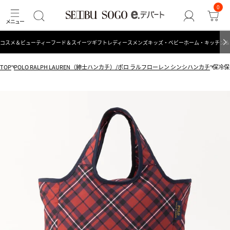
0
コスメ＆ビューティー
フード＆スイーツ
ギフト
レディース
メンズ
キッズ・ベビー
ホーム・キッチン＆
TOP
POLO RALPH LAUREN（紳士ハンカチ）/ポロ ラルフローレン シンシハンカチ
保冷保温