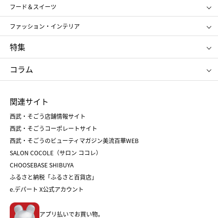
SHISEIDO
クレ・ド・ポー ボーテ
スポーツ・アウトドア
ホーム・キッチン＆アート
フード＆スイーツ
ポール&ジョー ボーテ
ジルスチュアート
お中元
お歳暮
アンリ・シャルパンティエ
ガトー・ド・ボワイヤージュ
ファッション・インテリア
NARS
エスト
ゴディバ
新宿高野
ポロ ラルフ ローレン
ザ ノース フェイス
特集
RMK
SUQQU
たねや
とらや
タケオ キクチ
ママ＆キッズ
クリニーク
SK-Ⅱ
お中元
お歳暮
ねんりん家
シュガーバターの木
コラム
シュタイフ
バカラ
ひな人形
五月人形
お中元
お歳暮
ランドセル
母の日
関連サイト
菓子折り
手土産
父の日
クリスマス
和菓子
お取り寄せ
西武・そごう店舗情報サイト
クリスマスケーキ
おせち
西武・そごうコーポレートサイト
人気のギフト
福袋
福袋
バレンタイン
西武・そごうのビューティマガジン美流百華WEB
バレンタイン
ホワイトデー
ホワイトデー
SALON COCOLE（サロン ココレ）
おせち
母の日
CHOOSEBASE SHIBUYA
父の日
コスメ
ふるさと納税「ふるさと百貨店」
フード
レディースファッション
e.デパート X公式アカウント
メンズファッション＆スポーツ
キッズ・ベビー
アプリ払いでお買い物。
ホーム・キッチン＆アート