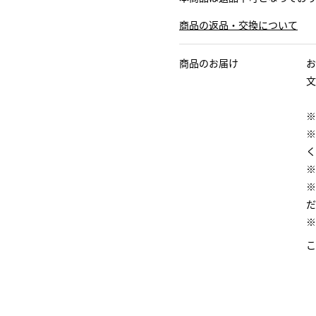
商品の返品・交換について
商品のお届け
お
文
※
※
く
※
※
だ
※
こ