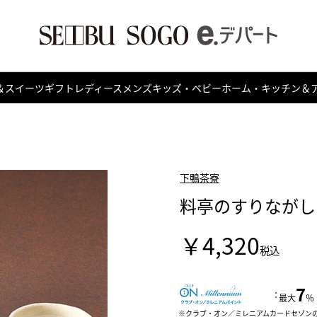
＆スイーツ
ギフト
レディース
メンズ
キッズ・ベビー
ホーム・キッチン＆
下鴨茶寮
料亭のすりながし
￥4,320
税込
7
：
最大
％
クラブ・オン／ミレニアムカードセゾン