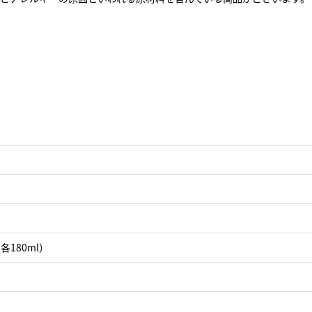
180ml）