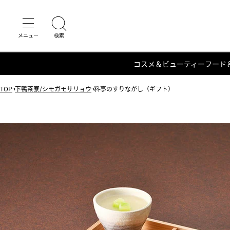
コスメ＆ビューティー
フード
TOP
下鴨茶寮/シモガモサリョウ
料亭のすりながし（ギフト）