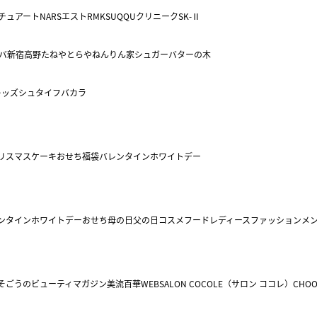
チュアート
NARS
エスト
RMK
SUQQU
クリニーク
SK-Ⅱ
バ
新宿高野
たねや
とらや
ねんりん家
シュガーバターの木
キッズ
シュタイフ
バカラ
リスマスケーキ
おせち
福袋
バレンタイン
ホワイトデー
ンタイン
ホワイトデー
おせち
母の日
父の日
コスメ
フード
レディースファッション
メ
そごうのビューティマガジン美流百華WEB
SALON COCOLE（サロン ココレ）
CHOO