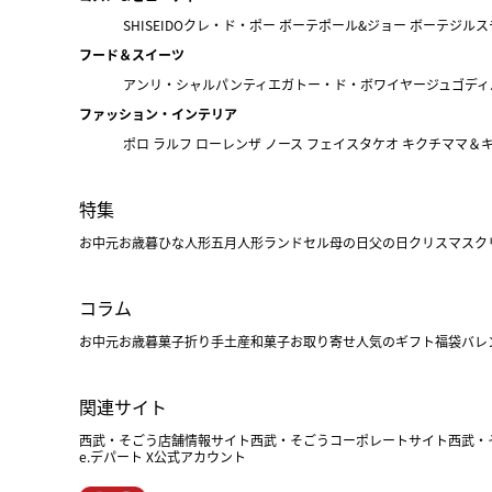
SHISEIDO
クレ・ド・ポー ボーテ
ポール&ジョー ボーテ
ジルス
フード＆スイーツ
アンリ・シャルパンティエ
ガトー・ド・ボワイヤージュ
ゴディ
ファッション・インテリア
ポロ ラルフ ローレン
ザ ノース フェイス
タケオ キクチ
ママ＆
特集
お中元
お歳暮
ひな人形
五月人形
ランドセル
母の日
父の日
クリスマス
ク
コラム
お中元
お歳暮
菓子折り
手土産
和菓子
お取り寄せ
人気のギフト
福袋
バレ
関連サイト
西武・そごう店舗情報サイト
西武・そごうコーポレートサイト
西武・
e.デパート X公式アカウント