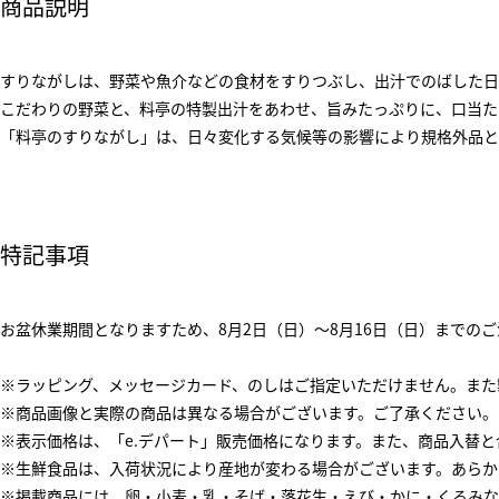
商品説明
すりながしは、野菜や魚介などの食材をすりつぶし、出汁でのばした日
こだわりの野菜と、料亭の特製出汁をあわせ、旨みたっぷりに、口当た
「料亭のすりながし」は、日々変化する気候等の影響により規格外品と
特記事項
お盆休業期間となりますため、8月2日（日）～8月16日（日）までの
※ラッピング、メッセージカード、のしはご指定いただけません。また
※商品画像と実際の商品は異なる場合がございます。ご了承ください。
※表示価格は、「e.デパート」販売価格になります。また、商品入替
※生鮮食品は、入荷状況により産地が変わる場合がございます。あらか
※掲載商品には、卵・小麦・乳・そば・落花生・えび・かに・くるみな