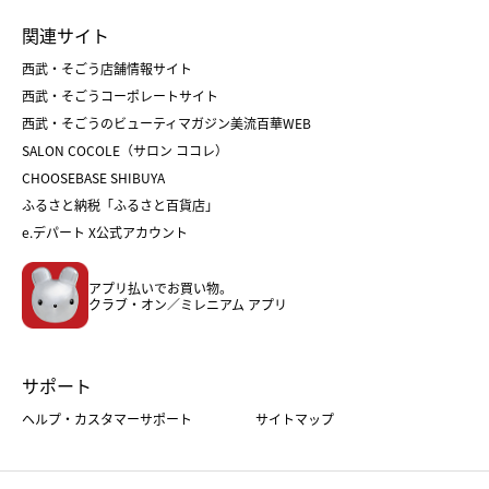
お中元
お歳暮
ランドセル
母の日
関連サイト
菓子折り
手土産
父の日
クリスマス
和菓子
お取り寄せ
西武・そごう店舗情報サイト
クリスマスケーキ
おせち
西武・そごうコーポレートサイト
人気のギフト
福袋
福袋
バレンタイン
西武・そごうのビューティマガジン美流百華WEB
バレンタイン
ホワイトデー
ホワイトデー
SALON COCOLE（サロン ココレ）
おせち
母の日
CHOOSEBASE SHIBUYA
父の日
コスメ
ふるさと納税「ふるさと百貨店」
フード
レディースファッション
e.デパート X公式アカウント
メンズファッション＆スポーツ
キッズ・ベビー
アプリ払いでお買い物。
ホーム・キッチン＆アート
クラブ・オン／ミレニアム アプリ
サポート
ヘルプ・カスタマーサポート
サイトマップ