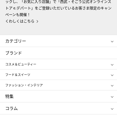
ックし、「お気に入り店舗」で「西武・そごう公式オンラインス
トア e.デパート」をご登録いただいているお客さま限定のキャン
ペーンも開催！
くわしくはこちら
カテゴリー
コスメ＆ビューティー
フード＆スイーツ
ブランド
ギフト
レディース
コスメ＆ビューティー
メンズ
キッズ・ベビー
SHISEIDO
クレ・ド・ポー ボーテ
スポーツ・アウトドア
ホーム・キッチン＆アート
フード＆スイーツ
ポール&ジョー ボーテ
ジルスチュアート
お中元
お歳暮
アンリ・シャルパンティエ
ガトー・ド・ボワイヤージュ
ファッション・インテリア
NARS
エスト
ゴディバ
新宿高野
ポロ ラルフ ローレン
ザ ノース フェイス
特集
RMK
SUQQU
たねや
とらや
タケオ キクチ
ママ＆キッズ
クリニーク
SK-Ⅱ
お中元
お歳暮
ねんりん家
シュガーバターの木
コラム
シュタイフ
バカラ
ひな人形
五月人形