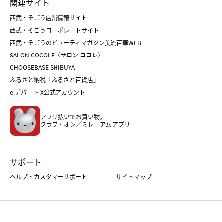
関連サイト
菓子折り
手土産
父の日
クリスマス
和菓子
お取り寄せ
西武・そごう店舗情報サイト
クリスマスケーキ
おせち
西武・そごうコーポレートサイト
人気のギフト
福袋
福袋
バレンタイン
西武・そごうのビューティマガジン美流百華WEB
バレンタイン
ホワイトデー
ホワイトデー
SALON COCOLE（サロン ココレ）
おせち
母の日
CHOOSEBASE SHIBUYA
父の日
コスメ
ふるさと納税「ふるさと百貨店」
フード
レディースファッション
e.デパート X公式アカウント
メンズファッション＆スポーツ
キッズ・ベビー
アプリ払いでお買い物。
ホーム・キッチン＆アート
クラブ・オン／ミレニアム アプリ
サポート
ヘルプ・カスタマーサポート
サイトマップ