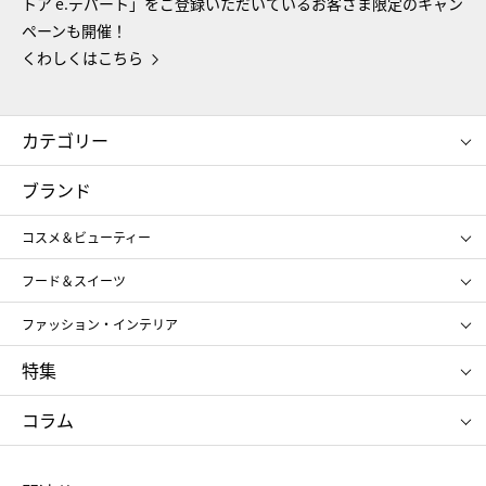
トア e.デパート」をご登録いただいているお客さま限定のキャン
ペーンも開催！
くわしくはこちら
カテゴリー
コスメ＆ビューティー
フード＆スイーツ
ブランド
ギフト
レディース
コスメ＆ビューティー
メンズ
キッズ・ベビー
SHISEIDO
クレ・ド・ポー ボーテ
スポーツ・アウトドア
ホーム・キッチン＆アート
フード＆スイーツ
ポール&ジョー ボーテ
ジルスチュアート
お中元
お歳暮
アンリ・シャルパンティエ
ガトー・ド・ボワイヤージュ
ファッション・インテリア
NARS
エスト
ゴディバ
新宿高野
ポロ ラルフ ローレン
ザ ノース フェイス
特集
RMK
SUQQU
たねや
とらや
タケオ キクチ
ママ＆キッズ
クリニーク
SK-Ⅱ
お中元
お歳暮
ねんりん家
シュガーバターの木
コラム
シュタイフ
バカラ
ひな人形
五月人形
お中元
お歳暮
ランドセル
母の日