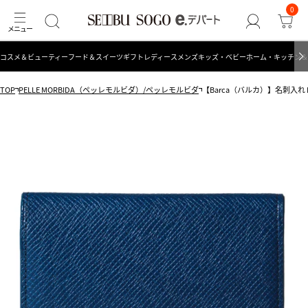
0
コスメ＆ビューティー
フード＆スイーツ
ギフト
レディース
メンズ
キッズ・ベビー
ホーム・キッチン＆
TOP
PELLE MORBIDA（ペッレモルビダ）/ペッレモルビダ
【Barca（バルカ）】名刺入れ B