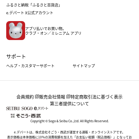
父の日
コスメ
ふるさと納税「ふるさと百貨店」
フード
レディースファッション
e.デパート X公式アカウント
メンズファッション＆スポーツ
キッズ・ベビー
アプリ払いでお買い物。
ホーム・キッチン＆アート
クラブ・オン／ミレニアム アプリ
サポート
ヘルプ・カスタマーサポート
サイトマップ
会員規約
販売会社情報
特定商取引法に基づく表示
第三者提供について
Copyright © Sogo & Seibu Co.,Ltd. All Rights Reserved.
e.デパートは、株式会社そごう・西武が運営する通販・オンラインストアです。
表示価格は本体価格に10％の消費税額を加えた「お支払い総額（税込価格）」となってお