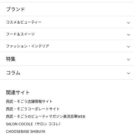
コスメ＆ビューティー
フード＆スイーツ
ブランド
ギフト
レディース
コスメ＆ビューティー
メンズ
キッズ・ベビー
SHISEIDO
クレ・ド・ポー ボーテ
スポーツ・アウトドア
ホーム・キッチン＆アート
フード＆スイーツ
ポール&ジョー ボーテ
ジルスチュアート
お中元
お歳暮
アンリ・シャルパンティエ
ガトー・ド・ボワイヤージュ
ファッション・インテリア
NARS
エスト
ゴディバ
新宿高野
ポロ ラルフ ローレン
ザ ノース フェイス
特集
RMK
SUQQU
たねや
とらや
タケオ キクチ
ママ＆キッズ
クリニーク
SK-Ⅱ
お中元
お歳暮
ねんりん家
シュガーバターの木
コラム
シュタイフ
バカラ
ひな人形
五月人形
お中元
お歳暮
ランドセル
母の日
関連サイト
菓子折り
手土産
父の日
クリスマス
和菓子
お取り寄せ
西武・そごう店舗情報サイト
クリスマスケーキ
おせち
西武・そごうコーポレートサイト
人気のギフト
福袋
福袋
バレンタイン
西武・そごうのビューティマガジン美流百華WEB
バレンタイン
ホワイトデー
ホワイトデー
SALON COCOLE（サロン ココレ）
おせち
母の日
CHOOSEBASE SHIBUYA