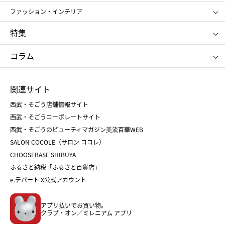
ポール&ジョー ボーテ
ジルスチュアート
お中元
お歳暮
アンリ・シャルパンティエ
ガトー・ド・ボワイヤージュ
ファッション・インテリア
NARS
エスト
ゴディバ
新宿高野
ポロ ラルフ ローレン
ザ ノース フェイス
特集
RMK
SUQQU
たねや
とらや
タケオ キクチ
ママ＆キッズ
クリニーク
SK-Ⅱ
お中元
お歳暮
ねんりん家
シュガーバターの木
コラム
シュタイフ
バカラ
ひな人形
五月人形
お中元
お歳暮
ランドセル
母の日
関連サイト
菓子折り
手土産
父の日
クリスマス
和菓子
お取り寄せ
西武・そごう店舗情報サイト
クリスマスケーキ
おせち
西武・そごうコーポレートサイト
人気のギフト
福袋
福袋
バレンタイン
西武・そごうのビューティマガジン美流百華WEB
バレンタイン
ホワイトデー
ホワイトデー
SALON COCOLE（サロン ココレ）
おせち
母の日
CHOOSEBASE SHIBUYA
父の日
コスメ
ふるさと納税「ふるさと百貨店」
フード
レディースファッション
e.デパート X公式アカウント
メンズファッション＆スポーツ
キッズ・ベビー
アプリ払いでお買い物。
ホーム・キッチン＆アート
クラブ・オン／ミレニアム アプリ