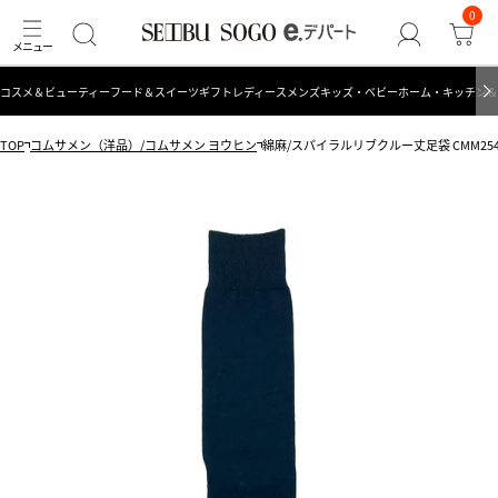
0
コスメ＆ビューティー
フード＆スイーツ
ギフト
レディース
メンズ
キッズ・ベビー
ホーム・キッチン＆
TOP
コムサメン（洋品）/コムサメン ヨウヒン
綿麻/スパイラルリブクルー丈足袋 CMM254