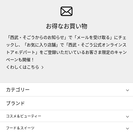
お得なお買い物
「西武・そごうからのお知らせ」で「メールを受け取る」にチェ
ックし、「お気に入り店舗」で「西武・そごう公式オンラインス
トア e.デパート」をご登録いただいているお客さま限定のキャン
ペーンも開催！
くわしくはこちら
カテゴリー
コスメ＆ビューティー
フード＆スイーツ
ブランド
ギフト
レディース
コスメ＆ビューティー
メンズ
キッズ・ベビー
SHISEIDO
クレ・ド・ポー ボーテ
スポーツ・アウトドア
ホーム・キッチン＆アート
フード＆スイーツ