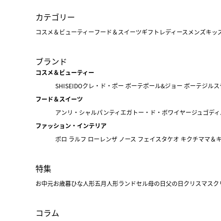
カテゴリー
コスメ＆ビューティー
フード＆スイーツ
ギフト
レディース
メンズ
キッ
ブランド
コスメ＆ビューティー
SHISEIDO
クレ・ド・ポー ボーテ
ポール&ジョー ボーテ
ジルス
フード＆スイーツ
アンリ・シャルパンティエ
ガトー・ド・ボワイヤージュ
ゴディ
ファッション・インテリア
ポロ ラルフ ローレン
ザ ノース フェイス
タケオ キクチ
ママ＆
特集
お中元
お歳暮
ひな人形
五月人形
ランドセル
母の日
父の日
クリスマス
ク
コラム