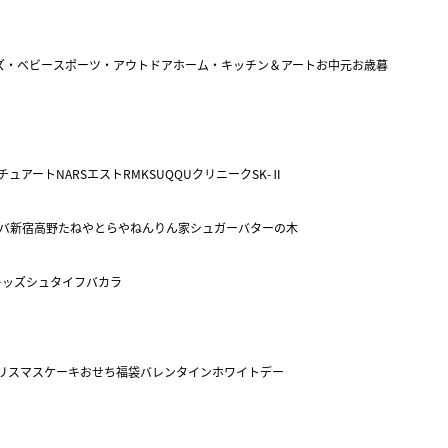
ズ・ベビー
スポーツ・アウトドア
ホーム・キッチン＆アート
お中元
お歳暮
チュアート
NARS
エスト
RMK
SUQQU
クリニーク
SK-Ⅱ
バ
新宿高野
たねや
とらや
ねんりん家
シュガーバターの木
キッズ
シュタイフ
バカラ
リスマスケーキ
おせち
福袋
バレンタイン
ホワイトデー