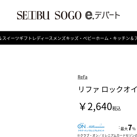
＆スイーツ
ギフト
レディース
メンズ
キッズ・ベビー
ホーム・キッチン＆
ReFa
リファ ロックオイル
￥2,640
税込
7
：
最大
％
クラブ・オン／ミレニアムカードセゾン