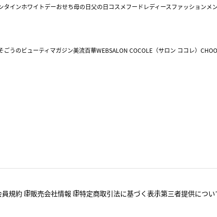
ンタイン
ホワイトデー
おせち
母の日
父の日
コスメ
フード
レディースファッション
メ
そごうのビューティマガジン美流百華WEB
SALON COCOLE（サロン ココレ）
CHOO
会員規約
販売会社情報
特定商取引法に基づく表示
第三者提供につい