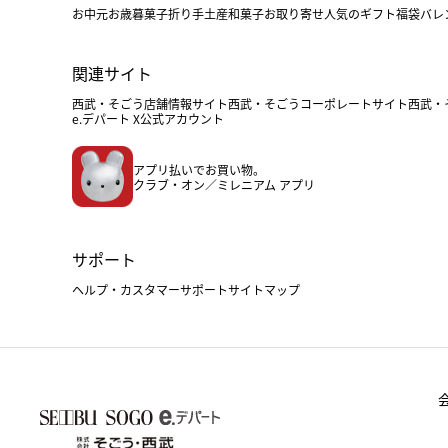
お中元
お歳暮
菓子折り
手土産
和菓子
お取り寄せ
人気のギフト
福袋
バレ
関連サイト
西武・そごう店舗情報サイト
西武・そごうコーポレートサイト
西武・
e.デパート X公式アカウント
アプリ払いでお買い物。
クラブ・オン／ミレニアム アプリ
サポート
ヘルプ・カスタマーサポート
サイトマップ