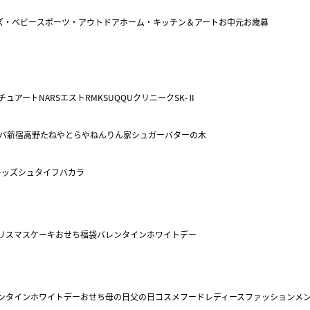
ズ・ベビー
スポーツ・アウトドア
ホーム・キッチン＆アート
お中元
お歳暮
チュアート
NARS
エスト
RMK
SUQQU
クリニーク
SK-Ⅱ
バ
新宿高野
たねや
とらや
ねんりん家
シュガーバターの木
キッズ
シュタイフ
バカラ
リスマスケーキ
おせち
福袋
バレンタイン
ホワイトデー
ンタイン
ホワイトデー
おせち
母の日
父の日
コスメ
フード
レディースファッション
メ