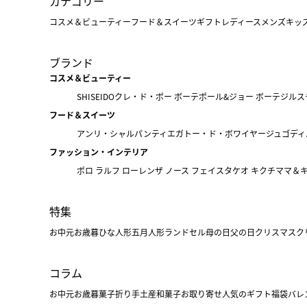
カテゴリー
コスメ＆ビューティー
フード＆スイーツ
ギフト
レディース
メンズ
キッ
ブランド
コスメ＆ビューティー
SHISEIDO
クレ・ド・ポー ボーテ
ポール&ジョー ボーテ
ジルス
フード＆スイーツ
アンリ・シャルパンティエ
ガトー・ド・ボワイヤージュ
ゴディ
ファッション・インテリア
ポロ ラルフ ローレン
ザ ノース フェイス
タケオ キクチ
ママ＆
特集
お中元
お歳暮
ひな人形
五月人形
ランドセル
母の日
父の日
クリスマス
ク
コラム
お中元
お歳暮
菓子折り
手土産
和菓子
お取り寄せ
人気のギフト
福袋
バレ