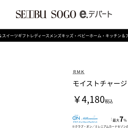
＆スイーツ
ギフト
レディース
メンズ
キッズ・ベビー
ホーム・キッチン＆
ＲＭＫ
モイストチャージ
￥4,180
税込
7
：
最大
％
クラブ・オン／ミレニアムカードセゾン