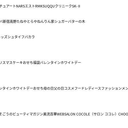
チュアート
NARS
エスト
RMK
SUQQU
クリニーク
SK-Ⅱ
バ
新宿高野
たねや
とらや
ねんりん家
シュガーバターの木
キッズ
シュタイフ
バカラ
リスマスケーキ
おせち
福袋
バレンタイン
ホワイトデー
ンタイン
ホワイトデー
おせち
母の日
父の日
コスメ
フード
レディースファッション
メ
そごうのビューティマガジン美流百華WEB
SALON COCOLE（サロン ココレ）
CHOO