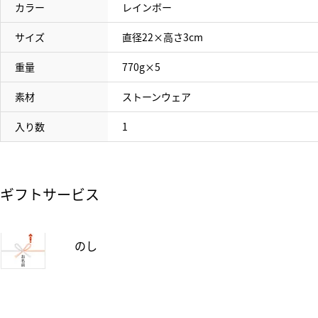
カラー
レインボー
サイズ
直径22×高さ3cm
重量
770g×5
素材
ストーンウェア
入り数
1
ギフトサービス
のし