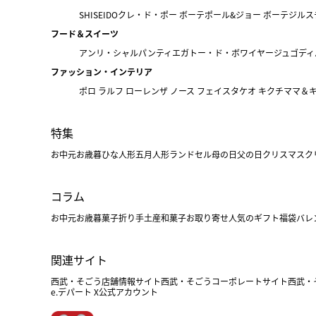
SHISEIDO
クレ・ド・ポー ボーテ
ポール&ジョー ボーテ
ジルス
フード＆スイーツ
アンリ・シャルパンティエ
ガトー・ド・ボワイヤージュ
ゴディ
ファッション・インテリア
ポロ ラルフ ローレン
ザ ノース フェイス
タケオ キクチ
ママ＆
特集
お中元
お歳暮
ひな人形
五月人形
ランドセル
母の日
父の日
クリスマス
ク
コラム
お中元
お歳暮
菓子折り
手土産
和菓子
お取り寄せ
人気のギフト
福袋
バレ
関連サイト
西武・そごう店舗情報サイト
西武・そごうコーポレートサイト
西武・
e.デパート X公式アカウント