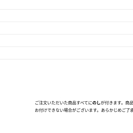
のし
はお届け先１件につき１つの
のし
設定となりま
ご注文いただいた商品すべてに
のし
が付きます。商
お付けできない場合がございます。あらかじめご了