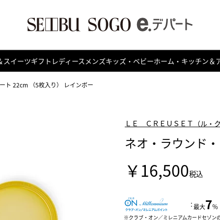
＆スイーツ
ギフト
レディース
メンズ
キッズ・ベビー
ホーム・キッチン＆
ト 22cm （5枚入り） レインボー
ＬＥ ＣＲＥＵＳＥＴ（ル・
ネオ・ラウンド・プ
￥16,500
税込
7
：
最大
％
クラブ・オン／ミレニアムカードセゾン