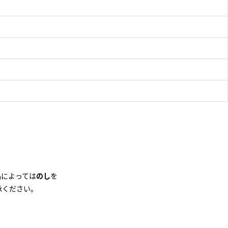
す。
のし
設定をされた場合は、
品によっては
のし
を
承ください。